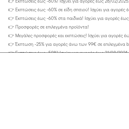
👉
Εκπτώσεις έως -60%! Ισχύει για αγορές έως 28/02/2025
👉
Εκπτώσεις έως -60% σε είδη σπιτιού! Ισχύει για αγορές 
👉
Εκπτώσεις έως -60% στα παιδικά! Ισχύει για αγορές έως
👉
Προσφορές σε επιλεγμένα προϊόντα!
👉
Μεγάλες προσφορές και εκπτώσεις! Ισχύει για αγορές έω
👉
Έκπτωση -25% για αγορές άνω των 99€ σε επιλεγμένα br
👉
Εκπτώσεις έως -50%! Ισχύει για αγορές έως 31/08/2024.
👉
Έκπτωση έως -50% σε είδη σπιτιού! Ισχύει για αγορές έω
👉
Έκπτωση έως -50% στην παιδική μόδα! Ισχύει για αγορέ
👉
Όλα τα TIMBERLAND με έκπτωση -30%, με τη χρήση του
Τι μπορώ να βρω στο LiveDeal για το κατάστημα P
Πόσο απλό είναι να βρω εκπτωτικά κουπόνια Poli