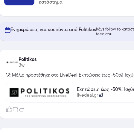
κατάστημα
Ενημερώσεις για κουπόνια από Politikos
Κάνε follow το κατάσ
feed σου
Politikos
3w
🚀 Μόλις προστέθηκε στο LiveDeal Εκπτώσεις έως -50%! Ισχύ
Temu
Εκπτώσε
Extra -40% Έκπτωση σε όλα τα
livedeal.gr
προϊόντα, με τη χρήση του
κωδικού
Featured