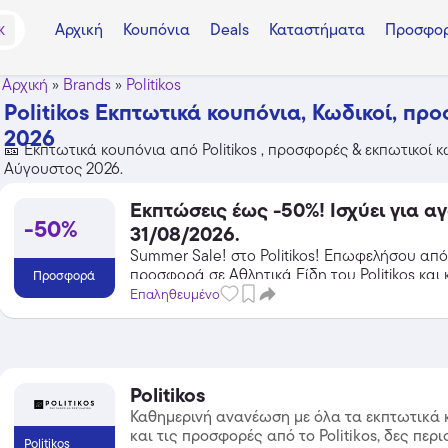
Αρχική
Κουπόνια
Deals
Καταστήματα
Προσφορ
K
Αρχική
»
Brands
»
Politikos
Politikos Εκπτωτικά κουπόνια, Κωδικοί, πρ
2026
🎫 Εκπτωτικά κουπόνια από Politikos , προσφορές & εκπωτικοί κ
Αύγουστος 2026.
Εκπτώσεις έως -50%! Ισχύει για α
-50%
31/08/2026.
Summer Sale! στο Politikos! Επωφελήσου από
προσφορά σε Αθλητικά Είδη του Politikos και 
Προσφορά
τις εκπτώσεις!
Επαληθευμένο
Politikos
Καθημερινή ανανέωση με όλα τα εκπτωτικά 
και τις προσφορές από το Politikos, δες περ
Politikos