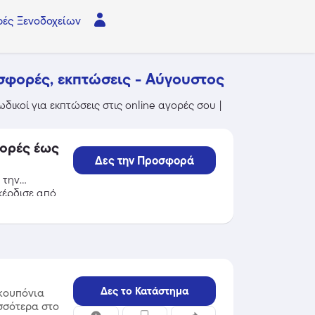
ές Ξενοδοχείων
οσφορές, εκπτώσεις - Αύγουστος
ωδικοί για εκπτώσεις στις online αγορές σου |
γορές έως
Δες την Προσφορά
 την
κέρδισε από
Δες το Κατάστημα
κουπόνια
ισσότερα στο