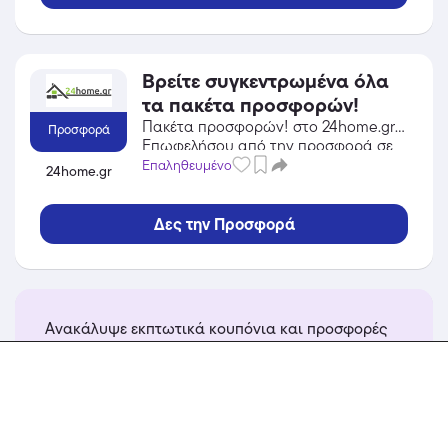
Βρείτε συγκεντρωμένα όλα
τα πακέτα προσφορών!
Πακέτα προσφορών! στο 24home.gr!
Προσφορά
Επωφελήσου από την προσφορά σε
Είδη Σπιτιού / Κήπος / DIY του
Επαληθευμένο
24home.gr
24home.gr και κέρδισε από τις
εκπτώσεις!
Δες την Προσφορά
Ανακάλυψε εκπτωτικά κουπόνια και προσφορές
από το Theodoras Jewellery
περισσότερα...