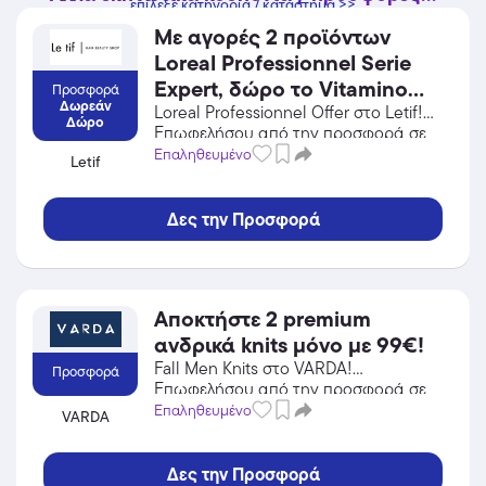
επίλεξε κατηγορία / κατάστημα >>
Με αγορές 2 προϊόντων
Loreal Professionnel Serie
Expert, δώρο το Vitamino
Προσφορά
Δωρεάν
Color Spectrum Mask 75ml!
Loreal Professionnel Offer στο Letif!
Δώρο
Επωφελήσου από την προσφορά σε
Ισχύει μέχρι εξαντλήσεως
Προσωπική Φροντίδα / Καλλυντικά
Επαληθευμένο
Letif
των αποθεμάτων.
του Letif και κέρδισε από τις
εκπτώσεις!
Δες την Προσφορά
Αποκτήστε 2 premium
ανδρικά knits μόνο με 99€!
Fall Men Knits στο VARDA!
Προσφορά
Επωφελήσου από την προσφορά σε
Ένδυση του VARDA και κέρδισε από
Επαληθευμένο
VARDA
τις εκπτώσεις!
Δες την Προσφορά