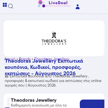
Αρχική
»
Brands
»
Theodoras Jewellery
Theodoras Jewellery Εκπτωτικά
κουπόνια, Κωδικοί, προσφορές,
εκπτώσεις - Αύγουστος 2026
🎫 Εκπτωτικά κουπόνια από Theodoras Jewellery ,
προσφορές & εκπωτικοί κωδικοί για εκπτώσεις στις online
αγορές σου | Αύγουστος 2026.
Theodoras Jewellery
Καθημερινή ανανέωση με όλα τα