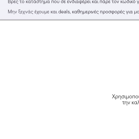
Βρες το κατάστημα που σε ενδιαφέρει και πάρε τον κωδικό γ
Μην ξεχνάς έχουμε και deals, καθημερινές προσφορές για μα
Τελικά, με το Livedeal θα έχειις όλες τις καλύτερες προσφορ
Αρχική
Κουπόνια
Deals
Καταστήμα
Προσφορές
Χρησιμοποι
την κα
Made with 💜 in Greece
Copyright 2010 - 2026 livedea