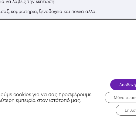
ια να λάβεις την έκπτωση!
σάζ, κομμωτήρια, ξενοδοχεία και πολλά άλλα.
ές και κουπόνια σε ένα μέρος!
Σχετικά με εμάς
Μη 
Συχνές Ερωτήσεις
Blog
τα
Επικοινωνία
 Ξενοδοχείων
Όροι χρήσης
Σ
Απόρρητο
Αποδοχή
ούμε cookies για να σας προσφέρουμε
Μόνο τα απ
λύτερη εμπειρία στον ιστότοπό μας
.
Επιλο
l.gr