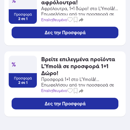
%
αφρόλουτρα!
Αφρόλουτρα, 1+1 δώρο! στο L'Ymolà!
Επωφελήσου από την προσφορά σε
Προσφορά
2 σε 1
Προσωπική Φροντίδα / Καλλυντικά
Επαληθευμένο
του L'Ymolà και κέρδισε από τις
εκπτώσεις!
Δες την Προσφορά
Βρείτε επιλεγμένα προϊόντα
%
L'Ymolà σε προσφορά 1+1
Δώρο!
Προσφορά
Προσφορά 1+1 στο L'Ymolà!
2 σε 1
Επωφελήσου από την προσφορά σε
Προσωπική Φροντίδα / Καλλυντικά
Επαληθευμένο
του L'Ymolà και κέρδισε από τις
εκπτώσεις!
Δες την Προσφορά