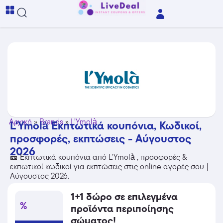
Αρχική
»
Brands
»
L’Ymolà
L'Ymolà Εκπτωτικά κουπόνια, Κωδικοί,
προσφορές, εκπτώσεις - Αύγουστος
2026
🎫 Εκπτωτικά κουπόνια από L'Ymolà , προσφορές &
εκπωτικοί κωδικοί για εκπτώσεις στις online αγορές σου |
Αύγουστος 2026.
1+1 δώρο σε επιλεγμένα
%
προϊόντα περιποίησης
σώματος!