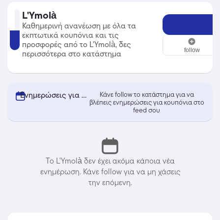
L'Ymolà
Καθημερινή ανανέωση με όλα τα
εκπτωτικά κουπόνια και τις
L'Ymolà
προσφορές από το L'Ymolà, δες
follow
περισσότερα στο κατάστημα
Ενημερώσεις για κουπόνια από L'Ymolà
Κάνε follow το κατάστημα για να
βλέπεις ενημερώσεις για κουπόνια στο
feed σου
Το L'Ymolà δεν έχει ακόμα κάποια νέα
ενημέρωση. Κάνε follow για να μη χάσεις
την επόμενη.