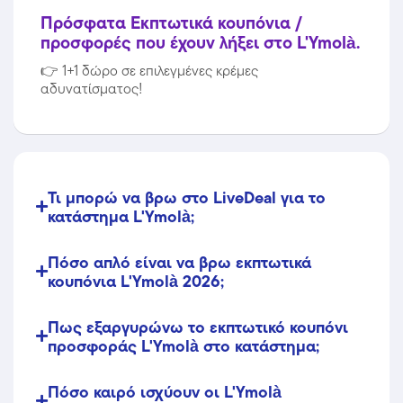
Πρόσφατα Εκπτωτικά κουπόνια /
προσφορές που έχουν λήξει στο L'Ymolà.
👉
1+1 δώρο σε επιλεγμένες κρέμες
αδυνατίσματος!
Τι μπορώ να βρω στο LiveDeal για το
κατάστημα L'Ymolà;
Πόσο απλό είναι να βρω εκπτωτικά
κουπόνια L'Ymolà 2026;
Πως εξαργυρώνω το εκπτωτικό κουπόνι
προσφοράς L'Ymolà στο κατάστημα;
Πόσο καιρό ισχύουν οι L'Ymolà