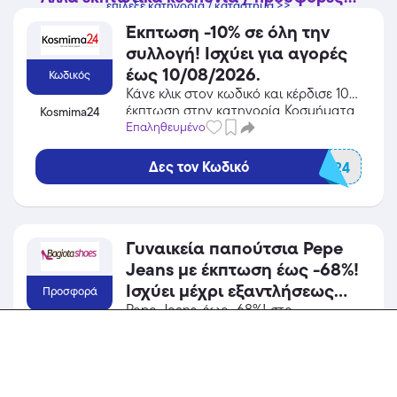
επίλεξε κατηγορία / κατάστημα >>
Έκπτωση -10% σε όλη την
συλλογή! Ισχύει για αγορές
έως 10/08/2026.
Κωδικός
Κάνε κλικ στον κωδικό και κέρδισε 10%
έκπτωση στην κατηγορία Κοσμήματα
Kosmima24
από το Kosmima24!
Επαληθευμένο
Δες τον Κωδικό
au24
Γυναικεία παπούτσια Pepe
Jeans με έκπτωση έως -68%!
Ισχύει μέχρι εξαντλήσεως
Προσφορά
των αποθεμάτων.
Pepe Jeans, έως -68%! στο
BagiotaShoes! Επωφελήσου από την
BagiotaShoes
προσφορά σε Παπούτσια του
Επαληθευμένο
BagiotaShoes και κέρδισε από τις
Popular
εκπτώσεις!