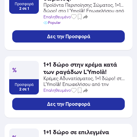
Προσφορά
Προϊόντα Περιποίησης Σώματος, 1+1
2 σε 1
δώρο! στο L'Ymolà! Επωφελήσου από
την προσφορά σε Προσωπική
Επαληθευμένο
Φροντίδα / Καλλυντικά του L'Ymolà
Popular
και κέρδισε από τις εκπτώσεις!
Δες την Προσφορά
1+1 δώρο στην κρέμα κατά
%
των ραγάδων L'Ymolà!
Κρέμες Αδυνατίσματος, 1+1 δώρο! στο
L'Ymolà! Επωφελήσου από την
Προσφορά
2 σε 1
προσφορά σε Προσωπική Φροντίδα /
Επαληθευμένο
Καλλυντικά του L'Ymolà και κέρδισε
από τις εκπτώσεις!
Δες την Προσφορά
1+1 δώρο σε επιλεγμένα