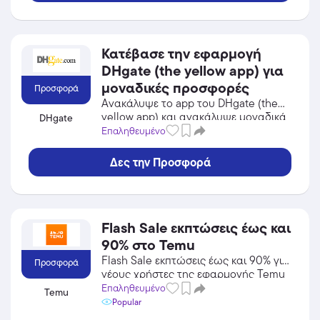
Κατέβασε την εφαρμογή
DHgate (the yellow app) για
μοναδικές προσφορές
Προσφορά
Ανακάλυψε το app του DHgate (the
yellow app) και ανακάλυψε μοναδικά
DHgate
προϊόντα σε χαμηλές τιμές!
Επαληθευμένο
Δες την Προσφορά
Flash Sale εκπτώσεις έως και
90% στο Temu
Flash Sale εκπτώσεις έως και 90% για
Προσφορά
νέους χρήστες της εφαρμογής Temu
Επαληθευμένο
Temu
Popular