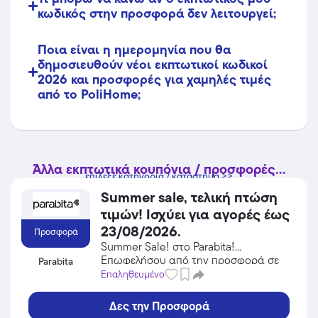
κωδικός στην προσφορά δεν λειτουργεί;
Ποια είναι η ημερομηνία που θα
δημοσιευθούν νέοι εκπτωτικοί κωδικοί
2026 και προσφορές για χαμηλές τιμές
από το PoliHome;
Άλλα εκπτωτικά κουπόνια / προσφορές...
επίλεξε κατηγορία / κατάστημα >>
Summer sale, τελική πτώση
τιμών! Ισχύει για αγορές έως
23/08/2026.
Προσφορά
Summer Sale! στο Parabita!
Επωφελήσου από την προσφορά σε
Parabita
Αξεσουάρ του Parabita και κέρδισε
Επαληθευμένο
από τις εκπτώσεις!
Δες την Προσφορά