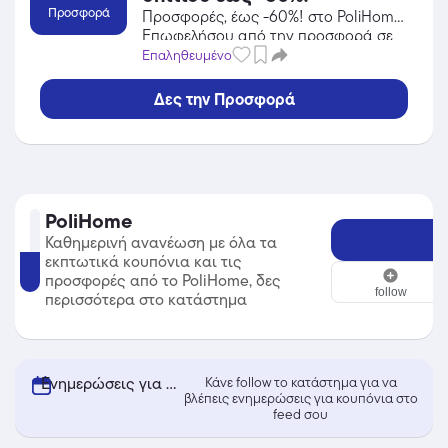
Προσφορά
Προσφορές, έως -60%! στο PoliHome!
Επωφελήσου από την προσφορά σε
Είδη Σπιτιού / Κήπος / DIY του
Επαληθευμένο
PoliHome και κέρδισε από τις
εκπτώσεις!
Δες την Προσφορά
PoliHome
Καθημερινή ανανέωση με όλα τα
εκπτωτικά κουπόνια και τις
PoliHome
προσφορές από το PoliHome, δες
follow
περισσότερα στο κατάστημα
Ενημερώσεις για κουπόνια από PoliHome
Κάνε follow το κατάστημα για να
βλέπεις ενημερώσεις για κουπόνια στο
feed σου