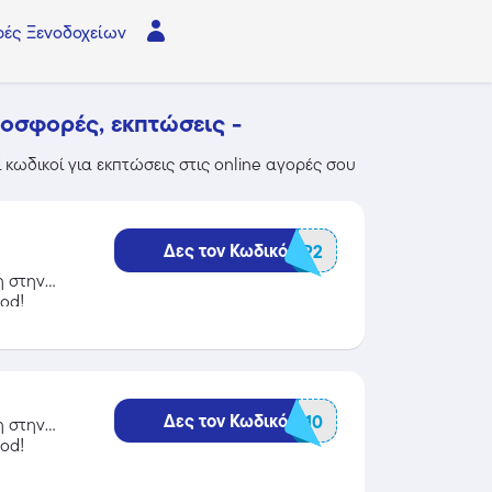
ές Ξενοδοχείων
οσφορές, εκπτώσεις -
κωδικοί για εκπτώσεις στις online αγορές σου
Δες τον Κωδικό
BGCARAP2
η στην
od!
Δες τον Κωδικό
BGTORCH10
η στην
od!