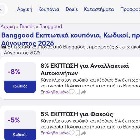
Αρχική
Κουπόνια
Deals
Καταστήματα
Προσφορ
K
Αρχική
»
Brands
»
Banggood
Banggood Εκπτωτικά κουπόνια, Κωδικοί, πρ
Αύγουστος 2026
🎫 Εκπτωτικά κουπόνια από Banggood , προσφορές & εκπωτικοί 
| Αύγουστος 2026.
8% ΕΚΠΤΩΣΗ για Ανταλλακτικά
-8%
Αυτοκινήτων
Κάνε κλικ στον κωδικό και κέρδισε 8% έκπτωσ
κατηγορία Πολυκαταστήματα από το Banggo
Κωδικός
Επαληθευμένο
5% ΕΚΠΤΩΣΗ για Φακούς
-5%
Κάνε κλικ στον κωδικό και κέρδισε 5% έκπτωσ
κατηγορία Πολυκαταστήματα από το Banggo
Επαληθευμένο
Κωδικός