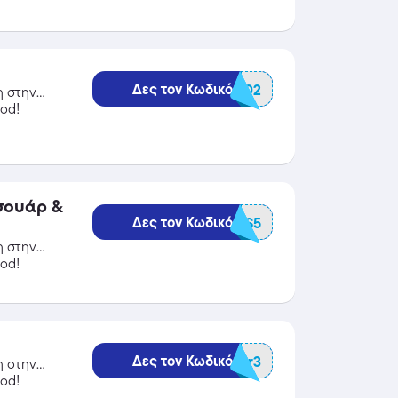
Δες τον Κωδικό
BGMASSAGE02
η στην
od!
σουάρ &
Δες τον Κωδικό
BGACCES5
η στην
od!
Δες τον Κωδικό
BGHumidfier3
η στην
od!