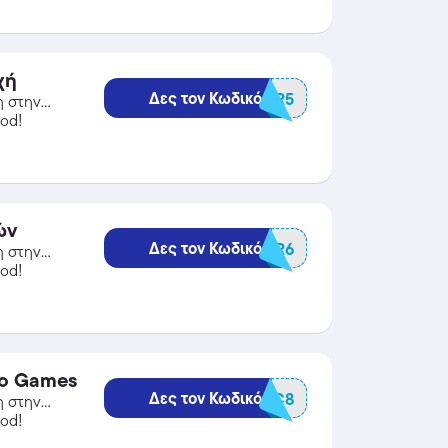
χή
Δες τον Κωδικό
BGWATER5
η στην
od!
ών
Δες τον Κωδικό
BGCHER6
η στην
od!
eo Games
Δες τον Κωδικό
BGVGC8
η στην
od!