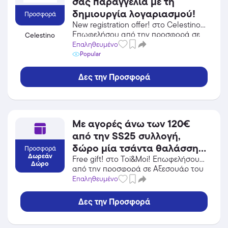
σας παραγγελία με τη
δημιουργία λογαριασμού!
Προσφορά
New registration offer! στο Celestino!
Επωφελήσου από την προσφορά σε
Celestino
Ένδυση του Celestino και κέρδισε από
Επαληθευμένο
τις εκπτώσεις!
Popular
Δες την Προσφορά
Με αγορές άνω των 120€
από την SS25 συλλογή,
δώρο μία τσάντα θαλάσσης!
Προσφορά
Δωρεάν
Ισχύει μέχρι εξαντλήσεως
Free gift! στο Toi&Moi! Επωφελήσου
Δώρο
από την προσφορά σε Αξεσουάρ του
των αποθεμάτων.
Toi&Moi και κέρδισε από τις
Επαληθευμένο
εκπτώσεις!
Δες την Προσφορά