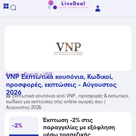
Αρχική
»
Brands
»
VNP
VNP Εκπτωτικά κουπόνια, Κωδικοί,
προσφορές, εκπτώσεις - Αύγουστος
2026
🎫 Εκπτωτικά κουπόνια από VNP , προσφορές & εκπωτικοί
κωδικοί για εκπτώσεις στις online αγορές σου |
Αύγουστος 2026.
Έκπτωση -2% στις
-2%
παραγγελίες με εξόφληση
μέσω τραπεζικής