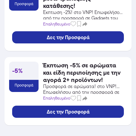
Προσφορά
κατάθεσης!
Έκπτωση -2%! στο VNP! Επωφελήσου
από την προσφορά σε Gadgets του
VNP και κέρδισε από τις εκπτώσεις!
Επαληθευμένο
Δες την Προσφορά
Έκπτωση -5% σε αρώματα
-5%
και είδη περιποίησης με την
αγορά 2+ προϊόντων!
Προσφορά
Προσφορά σε αρώματα! στο VNP!
Επωφελήσου από την προσφορά σε
Προσωπική Φροντίδα / Καλλυντικά
Επαληθευμένο
του VNP και κέρδισε από τις
εκπτώσεις!
Δες την Προσφορά