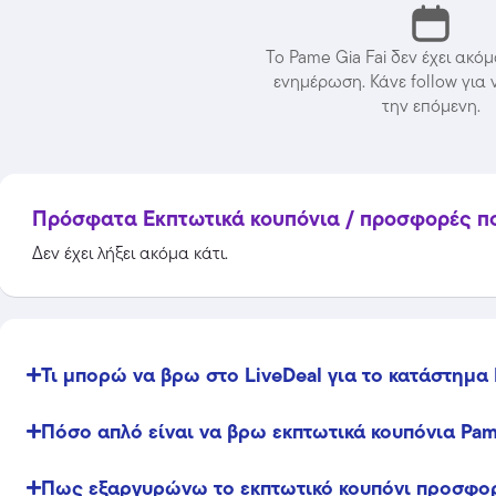
Το Pame Gia Fai δεν έχει ακό
ενημέρωση. Κάνε follow για 
την επόμενη.
Πρόσφατα Εκπτωτικά κουπόνια / προσφορές που
Δεν έχει λήξει ακόμα κάτι.
Temu
Extra -40% Έκπτωση σε όλα τα
Τι μπορώ να βρω στο LiveDeal για το κατάστημα 
προϊόντα, με τη χρήση του
κωδικού
Πόσο απλό είναι να βρω εκπτωτικά κουπόνια Pame
Featured
Πως εξαργυρώνω το εκπτωτικό κουπόνι προσφορά