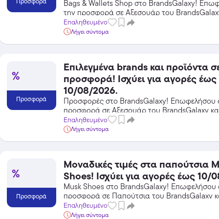
Προσφορά
Bags & Wallets Shop στο BrandsGalaxy! Επω
την προσφορά σε Αξεσουάρ του BrandsGalax
κέρδισε από τις εκπτώσεις!
Επαληθευμένο
Λήγει σύντομα
Επιλεγμένα brands και προϊόντα σ
%
προσφορά! Ισχύει για αγορές έως
10/08/2026.
Προσφορά
Προσφορές στο BrandsGalaxy! Επωφελήσου 
προσφορά σε Αξεσουάρ του BrandsGalaxy και
από τις εκπτώσεις!
Επαληθευμένο
Λήγει σύντομα
Temu
Μοναδικές τιμές στα παπούτσια 
Extra -40% Έκπτωση σε όλα τα
%
προϊόντα, με τη χρήση του
Shoes! Ισχύει για αγορές έως 10/0
κωδικού
Musk Shoes στο BrandsGalaxy! Επωφελήσου 
Featured
προσφορά σε Παπούτσια του BrandsGalaxy κα
Προσφορά
από τις εκπτώσεις!
Επαληθευμένο
Λήγει σύντομα