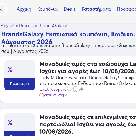
Αρχική
Κουπόνια
Deals
Καταστήματα
Προσφορ
K
Αρχική
»
Brands
»
BrandsGalaxy
BrandsGalaxy Εκπτωτικά κουπόνια, Κωδικοί
Αύγουστος 2026
🎫 Εκπτωτικά κουπόνια από BrandsGalaxy , προσφορές & εκπωτικ
σου | Αύγουστος 2026.
Μοναδικές τιμές στα εσώρουχα La
%
Ισχύει για αγορές έως 10/08/2026.
Lady M Underwear στο BrandsGalaxy! Επωφ
την προσφορά σε Ένδυση του BrandsGalaxy κ
Προσφορά
από τις εκπτώσεις!
Επαληθευμένο
Λήγει σύντομα
Μοναδικές τιμές σε επιλεγμένες τσ
%
πορτοφόλια! Ισχύει για αγορές έω
10/08/2026.