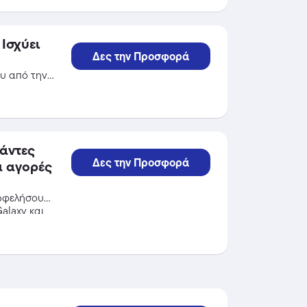
 Ισχύει
Δες την Προσφορά
ου από την
σάντες
Δες την Προσφορά
α αγορές
πωφελήσου
alaxy και