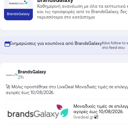
BrandsGalaxy
Καθημερινή ανανέωση με όλα τα εκπτωτικά 
και τις προσφορές από το BrandsGalaxy, δες
BrandsGalaxy
περισσότερα στο κατάστημα
Ενημερώσεις για κουπόνια από BrandsGalaxy
Κάνε follow το
στο feed σου
BrandsGalaxy
21h
🚀 Μόλις προστέθηκε στο LiveDeal Μοναδικές τιμές σε επιλεγμ
αγορές έως 10/08/2026.
Μοναδικές τιμές σε επιλεγμένες
αγορές έως 10/08/2026.
livedeal.gr