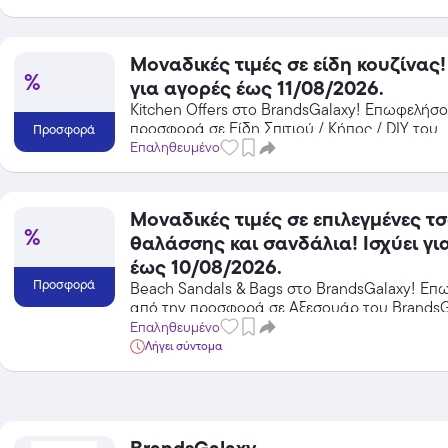
Μοναδικές τιμές σε είδη κουζίνας!
%
για αγορές έως 11/08/2026.
Kitchen Offers στο BrandsGalaxy! Επωφελήσ
προσφορά σε Είδη Σπιτιού / Κήπος / DIY του
Προσφορά
BrandsGalaxy και κέρδισε από τις εκπτώσεις!
Επαληθευμένο
Μοναδικές τιμές σε επιλεγμένες τ
%
θαλάσσης και σανδάλια! Ισχύει γι
έως 10/08/2026.
Προσφορά
Beach Sandals & Bags στο BrandsGalaxy! Ε
από την προσφορά σε Αξεσουάρ του BrandsG
κέρδισε από τις εκπτώσεις!
Επαληθευμένο
Λήγει σύντομα