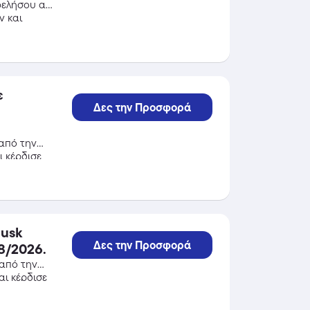
φελήσου από
y και
ε
Δες την Προσφορά
από την
 κέρδισε
Musk
Δες την Προσφορά
8/2026.
από την
ι κέρδισε