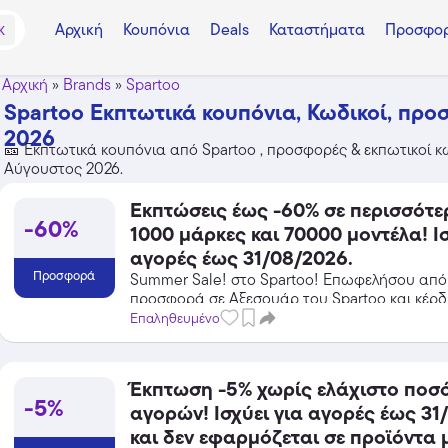
Αρχική
Κουπόνια
Deals
Καταστήματα
Προσφορ
K
Αρχική
»
Brands
»
Spartoo
Spartoo Εκπτωτικά κουπόνια, Κωδικοί, προ
2026
🎫 Εκπτωτικά κουπόνια από Spartoo , προσφορές & εκπωτικοί κω
Αύγουστος 2026.
Εκπτώσεις έως -60% σε περισσότε
-60%
1000 μάρκες και 70000 μοντέλα! Ισ
αγορές έως 31/08/2026.
Προσφορά
Summer Sale! στο Spartoo! Επωφελήσου από
προσφορά σε Αξεσουάρ του Spartoo και κέρδι
εκπτώσεις!
Επαληθευμένο
Έκπτωση -5% χωρίς ελάχιστο ποσ
-5%
αγορών! Ισχύει για αγορές έως 31
και δεν εφαρμόζεται σε προϊόντα 