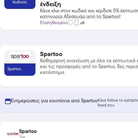
Κωδικός
ένδειξη
Κάνε κλικ στον κωδικό και κέρδισε 5% έκπτωσ
κατηγορία Αξεσουάρ από το Spartoo!
Επαληθευμένο
Spartoo
Καθημερινή ανανέωση με όλα τα εκπτωτικά 
και τις προσφορές από το Spartoo, δες περι
Spartoo
κατάστημα
Temu
Extra -40% Έκπτωση σε όλα τα
Ενημερώσεις για κουπόνια από Spartoo
Κάνε follow το κατάσ
προϊόντα, με τη χρήση του
feed σου
κωδικού
Featured
Spartoo
3w