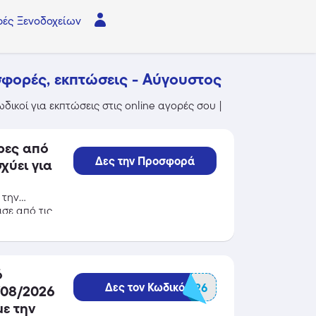
ές Ξενοδοχείων
σφορές, εκπτώσεις - Αύγουστος
δικοί για εκπτώσεις στις online αγορές σου |
ρες από
Δες την Προσφορά
χύει για
 την
σε από τις
ό
Δες τον Κωδικό
5SUMMER26
/08/2026
με την