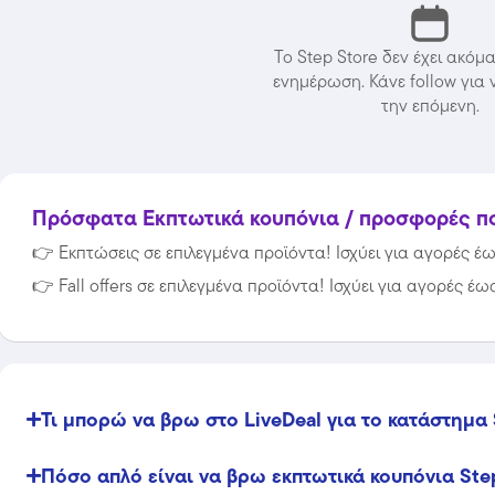
Το Step Store δεν έχει ακόμ
ενημέρωση. Κάνε follow για 
την επόμενη.
Πρόσφατα Εκπτωτικά κουπόνια / προσφορές που
👉
Εκπτώσεις σε επιλεγμένα προϊόντα! Ισχύει για αγορές έως
👉
Fall offers σε επιλεγμένα προϊόντα! Ισχύει για αγορές έως
Temu
Extra -40% Έκπτωση σε όλα τα
προϊόντα, με τη χρήση του
κωδικού
Τι μπορώ να βρω στο LiveDeal για το κατάστημα 
Featured
Πόσο απλό είναι να βρω εκπτωτικά κουπόνια Ste