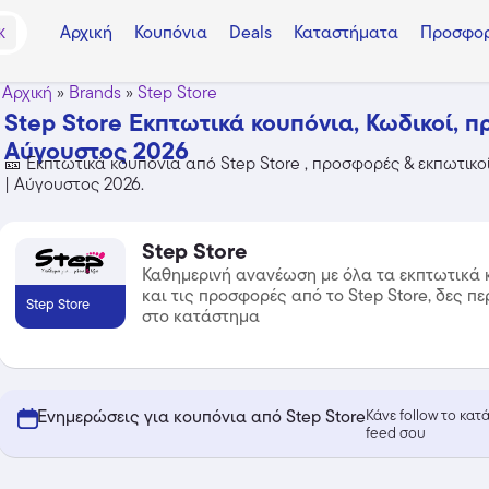
Αρχική
Κουπόνια
Deals
Καταστήματα
Προσφορ
K
Αρχική
»
Brands
»
Step Store
Step Store Εκπτωτικά κουπόνια, Κωδικοί, π
Αύγουστος 2026
🎫 Εκπτωτικά κουπόνια από Step Store , προσφορές & εκπωτικοί
| Αύγουστος 2026.
Step Store
Καθημερινή ανανέωση με όλα τα εκπτωτικά 
και τις προσφορές από το Step Store, δες π
Step Store
στο κατάστημα
Ενημερώσεις για κουπόνια από Step Store
Κάνε follow το κα
feed σου