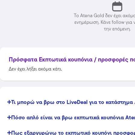
Το Atena Gold δεν έχει ακόμ
ενημέρωση. Κάνε follow για 
την επόμενη.
Πρόσφατα Εκπτωτικά κουπόνια / προσφορές που
Δεν έχει λήξει ακόμα κάτι.
Temu
Extra -40% Έκπτωση σε όλα τα
Τι μπορώ να βρω στο LiveDeal για το κατάστημα 
προϊόντα, με τη χρήση του
κωδικού
Πόσο απλό είναι να βρω εκπτωτικά κουπόνια Ate
Featured
Πως εξαργυρώνω το εκπτωτικό κουπόνι προσφορ