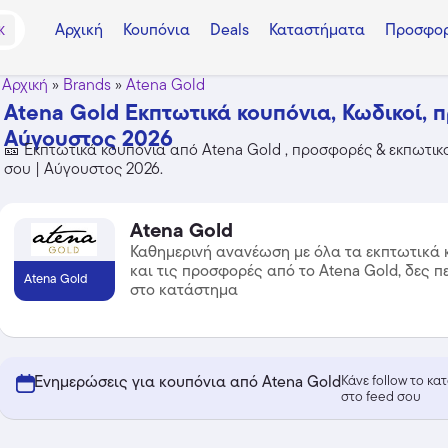
Αρχική
Κουπόνια
Deals
Καταστήματα
Προσφορ
K
Αρχική
»
Brands
»
Atena Gold
Atena Gold Εκπτωτικά κουπόνια, Κωδικοί, 
Αύγουστος 2026
🎫 Εκπτωτικά κουπόνια από Atena Gold , προσφορές & εκπωτικοί
σου | Αύγουστος 2026.
Atena Gold
Καθημερινή ανανέωση με όλα τα εκπτωτικά 
και τις προσφορές από το Atena Gold, δες π
Atena Gold
στο κατάστημα
Ενημερώσεις για κουπόνια από Atena Gold
Κάνε follow το κ
στο feed σου