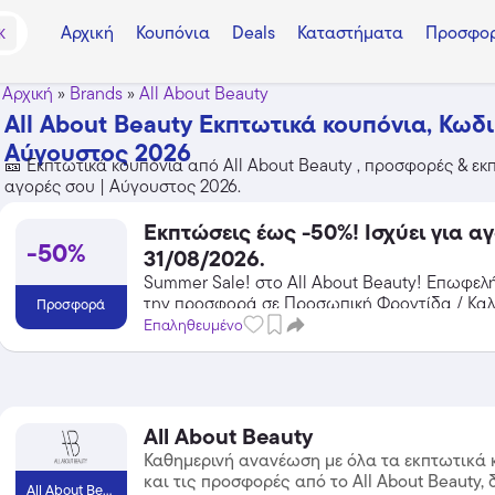
Αρχική
Κουπόνια
Deals
Καταστήματα
Προσφορ
K
Αρχική
»
Brands
»
All About Beauty
All About Beauty Εκπτωτικά κουπόνια, Κωδι
Αύγουστος 2026
🎫 Εκπτωτικά κουπόνια από All About Beauty , προσφορές & εκπω
αγορές σου | Αύγουστος 2026.
Εκπτώσεις έως -50%! Ισχύει για α
-50%
31/08/2026.
Summer Sale! στο All About Beauty! Επωφελ
την προσφορά σε Προσωπική Φροντίδα / Καλ
Προσφορά
All About Beauty και κέρδισε από τις εκπτώσε
Επαληθευμένο
All About Beauty
Καθημερινή ανανέωση με όλα τα εκπτωτικά 
και τις προσφορές από το All About Beauty, 
All About Beauty