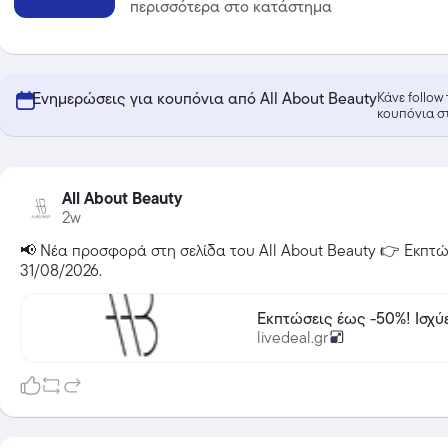
περισσότερα στο κατάστημα
Ενημερώσεις για κουπόνια από All About Beauty
Κάνε follow
κουπόνια σ
All About Beauty
2w
📢 Νέα προσφορά στη σελίδα του All About Beauty 👉 Εκπτώσ
31/08/2026.
Temu
Εκπτώσε
Extra -40% Έκπτωση σε όλα τα
livedeal.gr
προϊόντα, με τη χρήση του
κωδικού
Featured