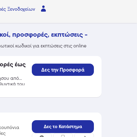
ές Ξενοδοχείων
κοί, προσφορές, εκπτώσεις -
τικοί κωδικοί για εκπτώσεις στις online
γορές έως
Δες την Προσφορά
ήσου από
λυντικά του
ις!
Δες το Κατάστημα
κουπόνια
δες