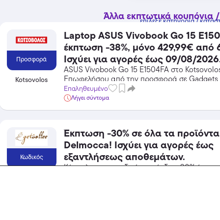
Άλλα εκπτωτικά κουπόνια /
επίλεξε κατηγορία / κατάσ
Laptop ASUS Vivobook Go 15 E150
έκπτωση -38%, μόνο 429,99€ από 
Ισχύει για αγορές έως 09/08/2026
Προσφορά
ASUS Vivobook Go 15 E1504FA στο Kotsovolo
Επωφελήσου από την προσφορά σε Gadgets
Kotsovolos
Kotsovolos και κέρδισε από τις εκπτώσεις!
Επαληθευμένο
Λήγει σύντομα
Έκπτωση -30% σε όλα τα προϊόντα
Delmocca! Ισχύει για αγορές έως
εξαντλήσεως αποθεμάτων.
Κωδικός
Κάνε κλικ στον κωδικό και κέρδισε 30% έκπτω
κατηγορία Φαγητό / Ποτό από το Get Coffee
Get Coffee
Επαληθευμένο
Popular