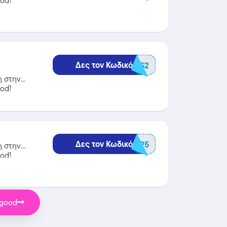
od!
Δες τον Κωδικό
BGPowerTLS2
η στην
od!
Δες τον Κωδικό
BGCAMP5
η στην
od!
ggood