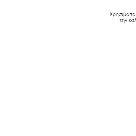
Χρησιμοποι
την κα
Cosmossport CY
Όλα τα καταστήματα >>
Αρχική
Κουπόνια
Deals
Καταστήμα