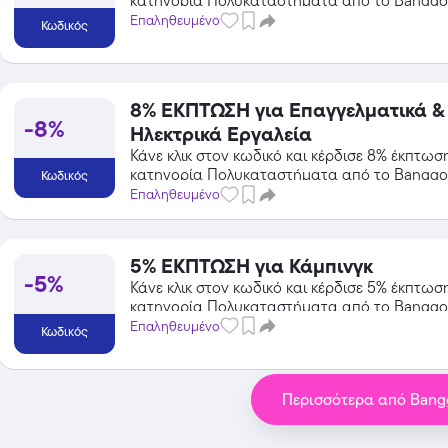
κατηγορία Πολυκαταστήματα από το Banggo
Επαληθευμένο
Κωδικός
8% ΕΚΠΤΩΣΗ για Επαγγελματικά &
Temu
-8%
Ηλεκτρικά Εργαλεία
Extra -40% Έκπτωση σε όλα τα
Κάνε κλικ στον κωδικό και κέρδισε 8% έκπτωσ
προϊόντα, με τη χρήση του
κατηγορία Πολυκαταστήματα από το Banggo
Κωδικός
κωδικού
Επαληθευμένο
Featured
5% ΕΚΠΤΩΣΗ για Κάμπινγκ
-5%
Κάνε κλικ στον κωδικό και κέρδισε 5% έκπτωσ
κατηγορία Πολυκαταστήματα από το Banggo
Επαληθευμένο
Κωδικός
Περισσότερα από Ban