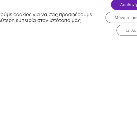
Αποδοχή
ούμε cookies για να σας προσφέρουμε
Μόνο τα απ
λύτερη εμπειρία στον ιστότοπό μας
.
Επιλο
Σχετικά με εμάς
Μη 
Συχνές Ερωτήσεις
Blog
τα
Επικοινωνία