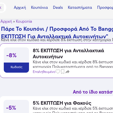
Αρχική
Κουπόνια
Deals
Καταστήματα
Προσφορ
K
Αρχική
»
Kouponia
Πάρε Το Κουπόνι / Προσφορά Από Το Bang
ΕΚΠΤΩΣΗ Για Ανταλλακτικά Αυτοκινήτων"
Κάνε κλικ στον κωδικό και κέρδισε 8% έκπτωση στην κατηγορί
8% ΕΚΠΤΩΣΗ για Ανταλλακτικά
-8%
Αυτοκινήτων
Κάνε κλικ στον κωδικό και κέρδισε 8% έκπτωσ
κατηγορία Πολυκαταστήματα από το Banggo
Κωδικός
Επαληθευμένο
Από το ίδιο κατά
5% ΕΚΠΤΩΣΗ για Φακούς
-5%
Κάνε κλικ στον κωδικό και κέρδισε 5% έκπτωσ