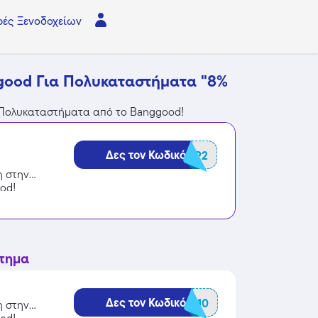
ές Ξενοδοχείων
good Για Πολυκαταστήματα "8%
α Πολυκαταστήματα από το Banggood!
Δες τον Κωδικό
BGCARAP2
η στην
od!
στημα
Δες τον Κωδικό
BGTORCH10
η στην