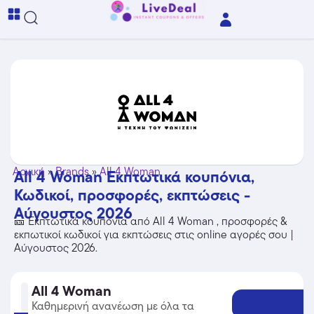
Αρχική
»
Brands
»
All 4 Woman
All 4 Woman Εκπτωτικά κουπόνια,
Κωδικοί, προσφορές, εκπτώσεις -
Αύγουστος 2026
🎫 Εκπτωτικά κουπόνια από All 4 Woman , προσφορές &
εκπωτικοί κωδικοί για εκπτώσεις στις online αγορές σου |
Αύγουστος 2026.
All 4 Woman
Καθημερινή ανανέωση με όλα τα