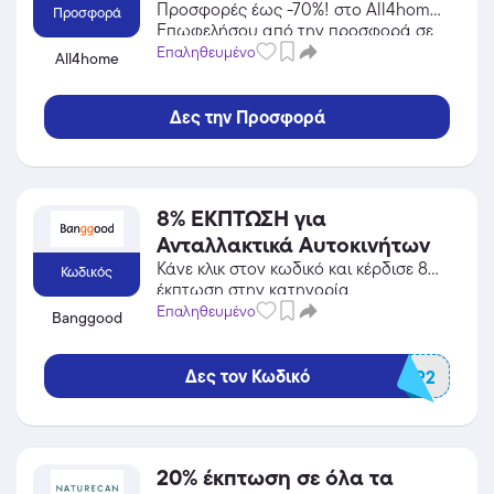
Προσφορές έως -70%! στο All4home!
Προσφορά
Επωφελήσου από την προσφορά σε
Είδη Σπιτιού / Κήπος / DIY του
Επαληθευμένο
All4home
All4home και κέρδισε από τις
εκπτώσεις!
Δες την Προσφορά
8% ΕΚΠΤΩΣΗ για
Ανταλλακτικά Αυτοκινήτων
Κάνε κλικ στον κωδικό και κέρδισε 8%
Κωδικός
έκπτωση στην κατηγορία
Πολυκαταστήματα από το Banggood!
Επαληθευμένο
Banggood
Δες τον Κωδικό
BGCARAP2
20% έκπτωση σε όλα τα