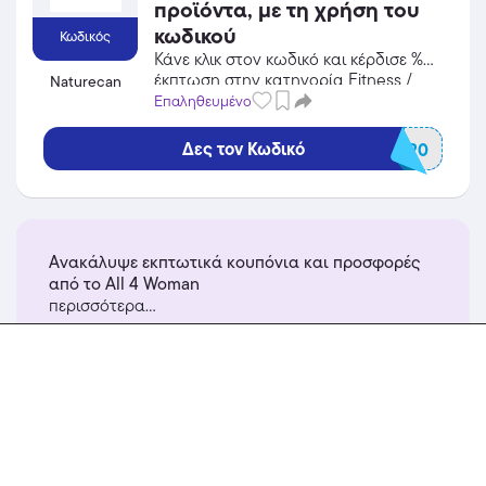
προϊόντα, με τη χρήση του
κωδικού
Κωδικός
Κάνε κλικ στον κωδικό και κέρδισε %
έκπτωση στην κατηγορία Fitness /
Naturecan
Υγεία από το Naturecan!
Επαληθευμένο
Δες τον Κωδικό
AFF20
Ανακάλυψε εκπτωτικά κουπόνια και προσφορές
από το All 4 Woman
περισσότερα...