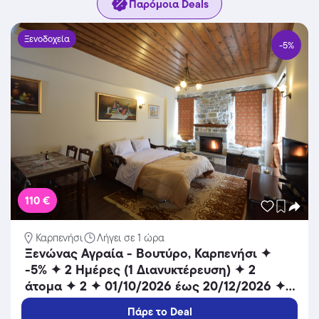
Παρόμοια Deals
Ξενοδοχεία
-5%
110 €
Καρπενήσι
Λήγει σε 1 ώρα
Ξενώνας Αγραία - Βουτύρο, Καρπενήσι ✦
-5% ✦ 2 Ημέρες (1 Διανυκτέρευση) ✦ 2
άτομα ✦ 2 ✦ 01/10/2026 έως 20/12/2026 ✦
Μοναδική θέα!
Πάρε το Deal