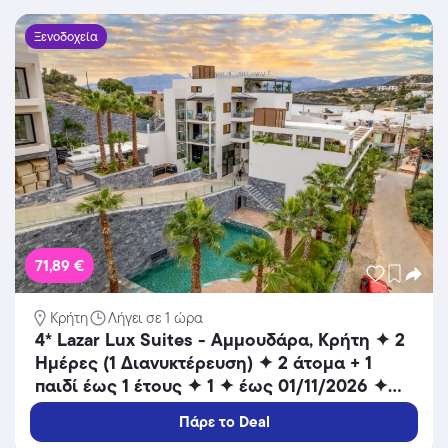
Ξενοδοχεία
71,89 €
Κρήτη
Λήγει σε 1 ώρα
4* Lazar Lux Suites - Αμμουδάρα, Κρήτη ✦ 2
Ημέρες (1 Διανυκτέρευση) ✦ 2 άτομα + 1
παιδί έως 1 έτους ✦ 1 ✦ έως 01/11/2026 ✦
Κοντά σε παραλία!
Πάρε το Deal