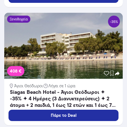
Ξενοδοχεία
-35%
408 €
Άγιοι Θεόδωροι
Λήγει σε 1 ώρα
Siagas Beach Hotel - Άγιοι Θεόδωροι ✦
-35% ✦ 4 Ημέρες (3 Διανυκτερεύσεις) ✦ 2
άτομα + 2 παιδιά, 1 έως 12 ετών και 1 έως 7
ετών ✦ 12 ✦ 18/08/2026 έως 25/08/2026 ✦
Πάρε το Deal
Καθημερινή προβολή παιδικών ταινιών!