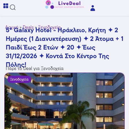
Αρχική
»
Deals
»
Ξενοδοχεία
5* Galaxy Hotel - Ηράκλειο, Κρήτη ✦ 2
Ημέρες (1 Διανυκτέρευση) ✦ 2 Άτομα + 1
Παιδί Έως 2 Ετών ✦ 20 ✦ Έως
31/12/2026 ✦ Κοντά Στο Κέντρο Της
Πόλης!
Πάρε το Deal για Ξενοδοχεία
Ξενοδοχεία