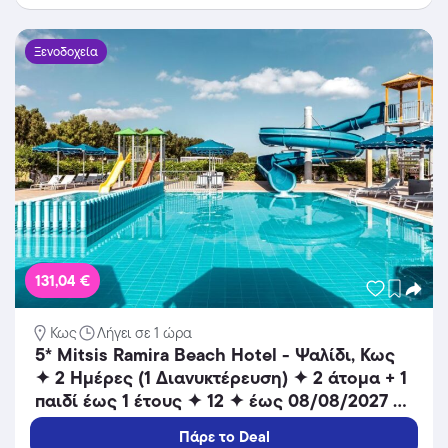
Ξενοδοχεία
131,04 €
Κως
Λήγει σε 1 ώρα
5* Mitsis Ramira Beach Hotel - Ψαλίδι, Κως
✦ 2 Ημέρες (1 Διανυκτέρευση) ✦ 2 άτομα + 1
παιδί έως 1 έτους ✦ 12 ✦ έως 08/08/2027 ✦
Μπροστά στην παραλία!
Πάρε το Deal