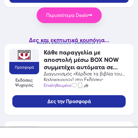
Περισσότερα Deals
Δες και εκπτωτικά κουπόνια...
επίλεξε κατηγορία / κατάστημα >>
Κάθε παραγγελία με
αποστολή μέσω BOX NOW
συμμετέχει αυτόματα σε
Προσφορά
εβδομαδιαία κλήρωση για
Διαγωνισμός «Κέρδισε τα βιβλία του
Καλοκαιριού»! στο Εκδόσεις
Εκδόσεις
μια δωροεπιταγή 50€!
Ψυχογιός
Ψυχογιός! Επωφελήσου από την
Επαληθευμένο
Ισχύει για αγορές έως
προσφορά σε Βιβλία / CD / DVD του
16/08/2026.
Εκδόσεις Ψυχογιός και κέρδισε από
Δες την Προσφορά
τις εκπτώσεις!
Welcome offer -20% και
δωρεάν αποστολή!