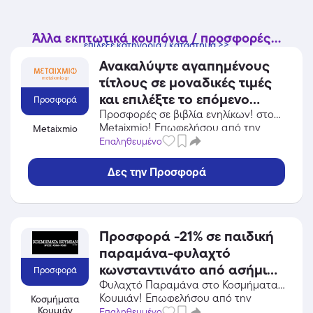
Άλλα εκπτωτικά κουπόνια / προσφορές...
επίλεξε κατηγορία / κατάστημα >>
Ανακαλύψτε αγαπημένους
τίτλους σε μοναδικές τιμές
και επιλέξτε το επόμενο
Προσφορά
αναγνωστικό σας ταξίδι!
Προσφορές σε βιβλία ενηλίκων! στο
Metaixmio! Επωφελήσου από την
Metaixmio
προσφορά σε Βιβλία / CD / DVD του
Επαληθευμένο
Metaixmio και κέρδισε από τις
εκπτώσεις!
Δες την Προσφορά
Προσφορά -21% σε παιδική
παραμάνα-φυλαχτό
κωνσταντινάτο από ασήμι
Προσφορά
925 με ματάκι και δωρεάν
Φυλαχτό Παραμάνα στο Κοσμήματα
Κουμιάν! Επωφελήσου από την
Κοσμήματα
μεταφορικά και
Κουμιάν
προσφορά σε Κοσμήματα του
Επαληθευμένο