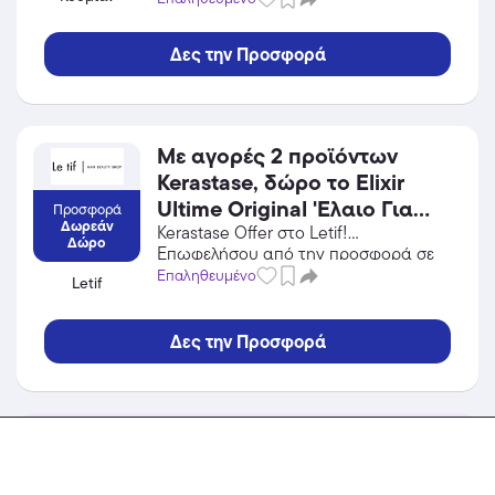
αντικαταβολή! Ισχύει μέχρι
Κοσμήματα Κουμιάν και κέρδισε από
εξαντλήσεως των
τις εκπτώσεις!
Δες την Προσφορά
αποθεμάτων.
Με αγορές 2 προϊόντων
Kerastase, δώρο το Elixir
Ultime Original 'Ελαιο Για
Προσφορά
Δωρεάν
Λαμπερά Μαλλιά 15ml!
Kerastase Offer στο Letif!
Δώρο
Επωφελήσου από την προσφορά σε
Ισχύει μέχρι εξαντλήσεως
Προσωπική Φροντίδα / Καλλυντικά
Επαληθευμένο
Letif
των αποθεμάτων.
του Letif και κέρδισε από τις
εκπτώσεις!
Δες την Προσφορά
Ανακάλυψε εκπτωτικά κουπόνια και προσφορές
από το Mageco