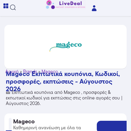
Αρχική
»
Brands
»
Mageco
Mageco Εκπτωτικά κουπόνια, Κωδικοί,
προσφορές, εκπτώσεις - Αύγουστος
2026
🎫 Εκπτωτικά κουπόνια από Mageco , προσφορές &
εκπωτικοί κωδικοί για εκπτώσεις στις online αγορές σου |
Αύγουστος 2026.
Mageco
Καθημερινή ανανέωση με όλα τα