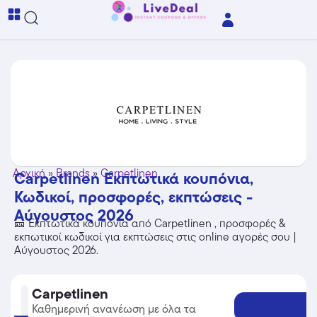
Αρχική
»
Brands
»
Carpetlinen
Carpetlinen Εκπτωτικά κουπόνια,
Κωδικοί, προσφορές, εκπτώσεις -
Αύγουστος 2026
🎫 Εκπτωτικά κουπόνια από Carpetlinen , προσφορές &
εκπωτικοί κωδικοί για εκπτώσεις στις online αγορές σου |
Αύγουστος 2026.
Carpetlinen
Καθημερινή ανανέωση με όλα τα