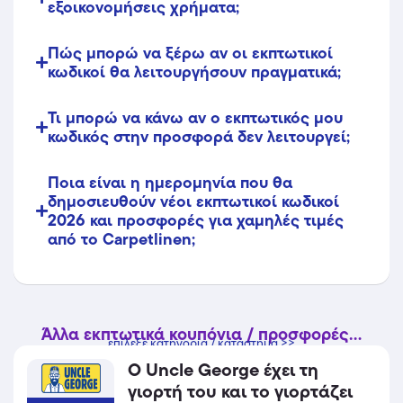
εξοικονομήσεις χρήματα;
Πώς μπορώ να ξέρω αν οι εκπτωτικοί
κωδικοί θα λειτουργήσουν πραγματικά;
Τι μπορώ να κάνω αν ο εκπτωτικός μου
κωδικός στην προσφορά δεν λειτουργεί;
Ποια είναι η ημερομηνία που θα
δημοσιευθούν νέοι εκπτωτικοί κωδικοί
2026 και προσφορές για χαμηλές τιμές
από το Carpetlinen;
Άλλα εκπτωτικά κουπόνια / προσφορές...
επίλεξε κατηγορία / κατάστημα >>
Ο Uncle George έχει τη
γιορτή του και το γιορτάζει