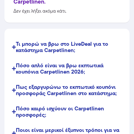
Carpetlinen.
Δεν έχει λήξει ακόμα κάτι.
Τι μπορώ να βρω στο LiveDeal για το
κατάστημα Carpetlinen;
Πόσο απλό είναι να βρω εκπτωτικά
κουπόνια Carpetlinen 2026;
Πως εξαργυρώνω το εκπτωτικό κουπόνι
προσφοράς Carpetlinen στο κατάστημα;
Πόσο καιρό ισχύουν οι Carpetlinen
προσφορές;
Ποιοι είναι μερικοί έξυπνοι τρόποι για να