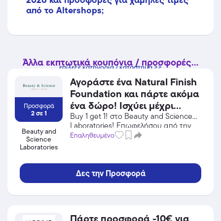
από το Altershops;
Άλλα εκπτωτικά κουπόνια / προσφορές...
επίλεξε κατηγορία / κατάστημα >>
Αγοράστε ένα Natural Finish
Foundation και πάρτε ακόμα
ένα δώρο! Ισχύει μέχρι
Προσφορά
2 σε 1
εξαντλήσεως των
Buy 1 get 1! στο Beauty and Science
Laboratories! Επωφελήσου από την
αποθεμάτων.
Beauty and
προσφορά σε Προσωπική Φροντίδα /
Επαληθευμένο
Science
Καλλυντικά του Beauty and Science
Laboratories
Laboratories και κέρδισε από τις
εκπτώσεις!
Δες την Προσφορά
Πάρτε προσφορά -10€ για