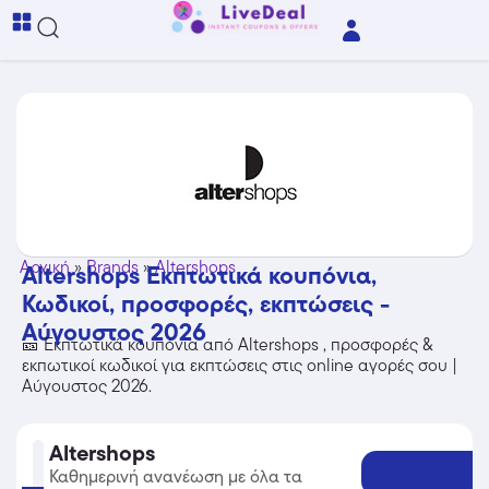
Αρχική
»
Brands
»
Altershops
Altershops Εκπτωτικά κουπόνια,
Κωδικοί, προσφορές, εκπτώσεις -
Αύγουστος 2026
🎫 Εκπτωτικά κουπόνια από Altershops , προσφορές &
εκπωτικοί κωδικοί για εκπτώσεις στις online αγορές σου |
Αύγουστος 2026.
Altershops
Καθημερινή ανανέωση με όλα τα