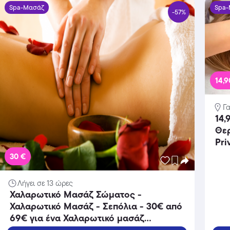
Spa-Μασάζ
Spa
-57%
14,9
Γ
14,
Θερ
Pri
εξο
30 €
Ευε
Λήγει σε 13 ώρες
Χαλαρωτικό Μασάζ Σώματος -
Χαλαρωτικό Μασάζ - Σεπόλια - 30€ από
69€ για ένα Χαλαρωτικό μασάζ
σώματος διάρκειας 60 λεπτών