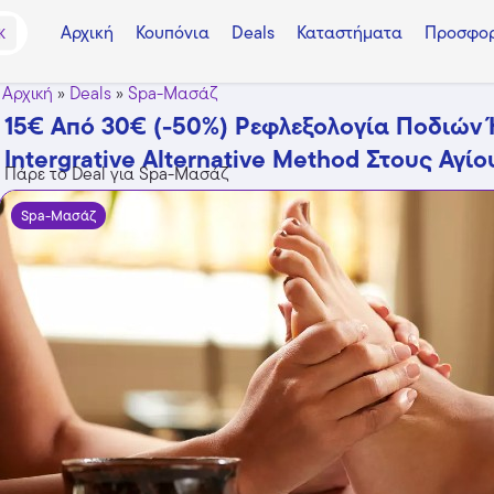
Αρχική
Κουπόνια
Deals
Καταστήματα
Προσφορ
K
Αρχική
»
Deals
»
Spa-Μασάζ
15€ Από 30€ (-50%) Ρεφλεξολογία Ποδιών Ή
Intergrative Alternative Method Στους Αγί
Πάρε το Deal για Spa-Μασάζ
Spa-Μασάζ