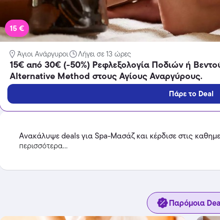
15 €
Άγιοι Ανάργυροι
Λήγει σε 13 ώρες
Temu
15€ από 30€ (-50%) Ρεφλεξολογία Ποδιών ή Βεντούζ
Extra -40% Έκπτωση σε όλα τα
Alternative Method στους Αγίους Αναργύρους.
προϊόντα, με τη χρήση του
κωδικού
Πάρε το Deal
Featured
Ανακάλυψε deals για Spa-Μασάζ και κέρδισε στις καθημ
περισσότερα...
Παρόμοια Dea