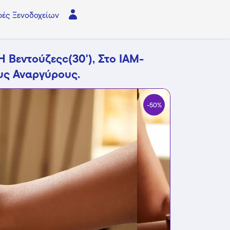
ές Ξενοδοχείων
 Βεντούζεςc(30'), Στο IAM-
ους Αναργύρους.
-50%