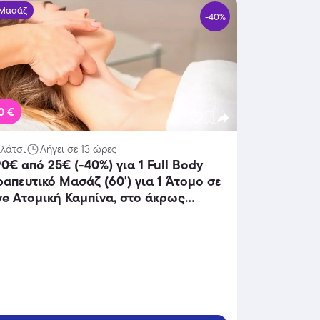
-Μασάζ
-40%
0 €
αλάτσι
Λήγει σε 13 ώρες
90€ από 25€ (-40%) για 1 Full Body
απευτικό Μασάζ (60') για 1 Άτομo σε
ve Ατομική Καμπίνα, στο άκρως
πλισμένο Κέντρο Αισθητικής &
ξίας «Nails4You», στο Γαλάτσι!