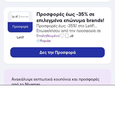
Προσφορές έως -35% σε
επιλεγμένα επώνυμα brands!
Προσφορές έως -35%! στο Letif!
Προσφορά
Επωφελήσου από την προσφορά σε
Προσωπική Φροντίδα / Καλλυντικά
Επαληθευμένο
Letif
του Letif και κέρδισε από τις
Popular
εκπτώσεις!
Δες την Προσφορά
Ανακάλυψε εκπτωτικά κουπόνια και προσφορές
από το Niyamas
περισσότερα...