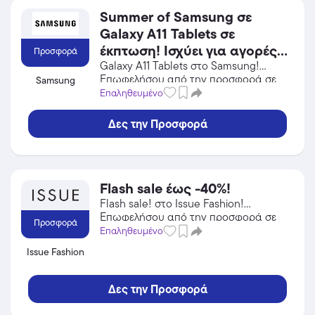
Summer of Samsung σε
Galaxy A11 Tablets σε
έκπτωση! Ισχύει για αγορές
Προσφορά
έως 31/08/2026.
Galaxy A11 Tablets στο Samsung!
Επωφελήσου από την προσφορά σε
Samsung
Gadgets του Samsung και κέρδισε
Επαληθευμένο
από τις εκπτώσεις!
Δες την Προσφορά
Flash sale έως -40%!
Flash sale! στο Issue Fashion!
Επωφελήσου από την προσφορά σε
Προσφορά
Αξεσουάρ του Issue Fashion και
Επαληθευμένο
κέρδισε από τις εκπτώσεις!
Issue Fashion
Δες την Προσφορά