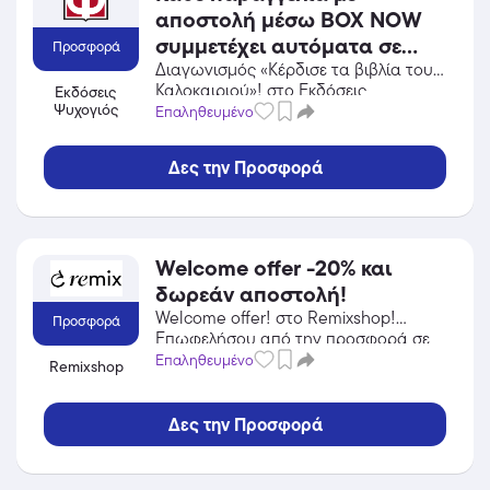
αποστολή μέσω BOX NOW
συμμετέχει αυτόματα σε
Προσφορά
εβδομαδιαία κλήρωση για
Διαγωνισμός «Κέρδισε τα βιβλία του
Καλοκαιριού»! στο Εκδόσεις
Εκδόσεις
μια δωροεπιταγή 50€!
Ψυχογιός
Ψυχογιός! Επωφελήσου από την
Επαληθευμένο
Ισχύει για αγορές έως
προσφορά σε Βιβλία / CD / DVD του
16/08/2026.
Εκδόσεις Ψυχογιός και κέρδισε από
Δες την Προσφορά
τις εκπτώσεις!
Welcome offer -20% και
δωρεάν αποστολή!
Welcome offer! στο Remixshop!
Προσφορά
Επωφελήσου από την προσφορά σε
Αξεσουάρ του Remixshop και κέρδισε
Επαληθευμένο
Remixshop
από τις εκπτώσεις!
Δες την Προσφορά