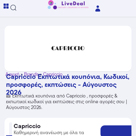
Αρχική
»
Brands
»
Capriccio
Capriccio Εκπτωτικά κουπόνια, Κωδικοί,
προσφορές, εκπτώσεις - Αύγουστος
2026
🎫 Εκπτωτικά κουπόνια από Capriccio , προσφορές &
εκπωτικοί κωδικοί για εκπτώσεις στις online αγορές σου |
Αύγουστος 2026.
Capriccio
Καθημερινή ανανέωση με όλα τα