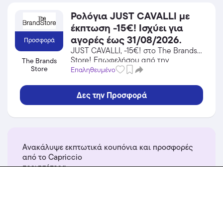
Ρολόγια JUST CAVALLI με
έκπτωση -15€! Ισχύει για
αγορές έως 31/08/2026.
Προσφορά
JUST CAVALLI, -15€! στο The Brands
Store! Επωφελήσου από την
The Brands
Store
προσφορά σε Ρολόγια του The Brands
Επαληθευμένο
Store και κέρδισε από τις εκπτώσεις!
Δες την Προσφορά
Ανακάλυψε εκπτωτικά κουπόνια και προσφορές
από το Capriccio
περισσότερα...