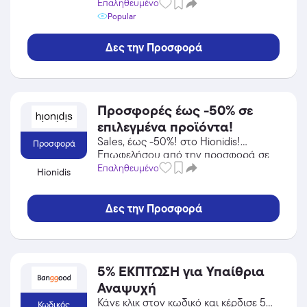
προσφορά σε Διακόσμηση του Uncle
Επαληθευμένο
των αποθεμάτων.
George και κέρδισε από τις
Popular
εκπτώσεις!
Δες την Προσφορά
Προσφορές έως -50% σε
επιλεγμένα προϊόντα!
Sales, έως -50%! στο Hionidis!
Προσφορά
Επωφελήσου από την προσφορά σε
Αξεσουάρ του Hionidis και κέρδισε
Επαληθευμένο
Hionidis
από τις εκπτώσεις!
Δες την Προσφορά
5% ΕΚΠΤΩΣΗ για Υπαίθρια
Αναψυχή
Κάνε κλικ στον κωδικό και κέρδισε 5%
Κωδικός