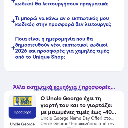
κωδικοί θα λειτουργήσουν πραγματικά;
Τι μπορώ να κάνω αν ο εκπτωτικός μου
κωδικός στην προσφορά δεν λειτουργεί;
Ποια είναι η ημερομηνία που θα
δημοσιευθούν νέοι εκπτωτικοί κωδικοί
2026 και προσφορές για χαμηλές τιμές
από το Unique Shop;
Άλλα εκπτωτικά κουπόνια / προσφορές...
επίλεξε κατηγορία / κατάστημα >>
Ο Uncle George έχει τη
γιορτή του και το γιορτάζει
με μειωμένες τιμές έως -40%
Προσφορά
σε όλα του τα προϊόντα!
Uncle George Name Day Offer! στο
Uncle George! Επωφελήσου από την
Uncle George
Ισχύει μέχρι εξαντλήσεως