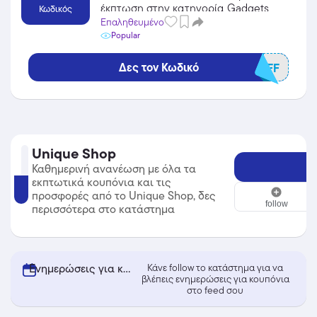
έκπτωση στην κατηγορία Gadgets
Κωδικός
από το Unique Shop!
Επαληθευμένο
Popular
Δες τον Κωδικό
15OFF
Unique Shop
Καθημερινή ανανέωση με όλα τα
εκπτωτικά κουπόνια και τις
Unique Shop
προσφορές από το Unique Shop, δες
follow
περισσότερα στο κατάστημα
Ενημερώσεις για κουπόνια από Unique Shop
Κάνε follow το κατάστημα για να
βλέπεις ενημερώσεις για κουπόνια
στο feed σου