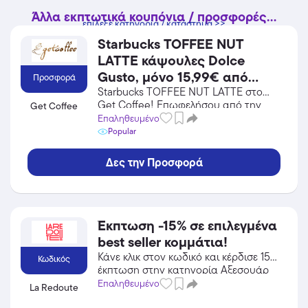
Άλλα εκπτωτικά κουπόνια / προσφορές...
επίλεξε κατηγορία / κατάστημα >>
Starbucks TOFFEE NUT
LATTE κάψουλες Dolce
Gusto, μόνο 15,99€ από
Προσφορά
23,97€! Ισχύει μέχρι
Starbucks TOFFEE NUT LATTE στο
Get Coffee! Επωφελήσου από την
Get Coffee
εξαντλήσεως των
προσφορά σε Φαγητό / Ποτό του Get
Επαληθευμένο
αποθεμάτων.
Coffee και κέρδισε από τις εκπτώσεις!
Popular
Δες την Προσφορά
Έκπτωση -15% σε επιλεγμένα
best seller κομμάτια!
Κάνε κλικ στον κωδικό και κέρδισε 15%
Κωδικός
έκπτωση στην κατηγορία Αξεσουάρ
από το La Redoute!
Επαληθευμένο
La Redoute