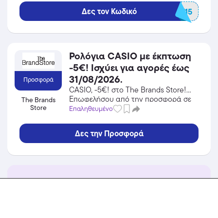
Δες τον Κωδικό
BEST15
Ρολόγια CASIO με έκπτωση
-5€! Ισχύει για αγορές έως
31/08/2026.
Προσφορά
CASIO, -5€! στο The Brands Store!
Επωφελήσου από την προσφορά σε
The Brands
Store
Ρολόγια του The Brands Store και
Επαληθευμένο
κέρδισε από τις εκπτώσεις!
Δες την Προσφορά
Ανακάλυψε εκπτωτικά κουπόνια και προσφορές
από το Workshop10
περισσότερα...