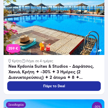
259 €
Κρήτη
Λήγει σε 4 ημέρες
Nea Kydonia Suites & Studios - Δαράτσος,
Χανιά, Κρήτη ✦ -30% ✦ 3 Ημέρες (2
Διανυκτερεύσεις) ✦ 2 άτομα ✦ 8 ✦
16/09/2026 έως 30/10/2026 ✦ Επιπλέον 1
Πάρε το Deal
Διανυκτέρευση ΔΩΡΟ και ΕΠΙΠΛΕΟΝ έως
10% σε yellows!
Ξενοδοχεία
-30%