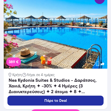
389 €
Κρήτη
Λήγει σε 4 ημέρες
Nea Kydonia Suites & Studios - Δαράτσος,
Χανιά, Κρήτη ✦ -30% ✦ 4 Ημέρες (3
Διανυκτερεύσεις) ✦ 2 άτομα ✦ 8 ✦
25/08/2026 έως 15/09/2026 ✦ Επιπλέον 1
Πάρε το Deal
Διανυκτέρευση ΔΩΡΟ και ΕΠΙΠΛΕΟΝ έως
10% σε yellows!