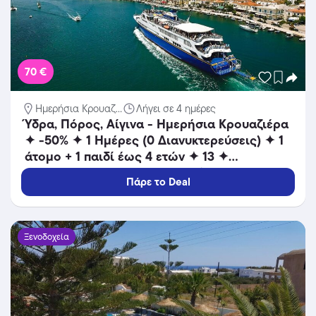
70 €
Ημερήσια Κρουαζ...
Λήγει σε 4 ημέρες
Ύδρα, Πόρος, Αίγινα - Ημερήσια Κρουαζιέρα
✦ -50% ✦ 1 Ημέρες (0 Διανυκτερεύσεις) ✦ 1
άτομο + 1 παιδί έως 4 ετών ✦ 13 ✦
Καθημερινά έως 31/03/2027 ✦ Μοναδική
Πάρε το Deal
απόδραση σε 3 νησιά με γεύμα & ζωντανή
μουσική!
Ξενοδοχεία