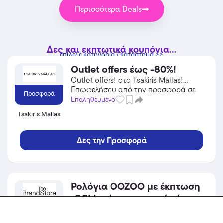
Περισσότερα Deals
Δες και εκπτωτικά κουπόνια...
επίλεξε κατηγορία / κατάστημα >>
Outlet offers έως -80%!
Outlet offers! στο Tsakiris Mallas!
Επωφελήσου από την προσφορά σε
Προσφορά
Αξεσουάρ του Tsakiris Mallas και
Επαληθευμένο
κέρδισε από τις εκπτώσεις!
Tsakiris Mallas
Δες την Προσφορά
Ρολόγια OOZOO με έκπτωση
-5€! Ισχύει για αγορές έως
31/08/2026.
Προσφορά
OOZOO, -5€! στο The Brands Store!