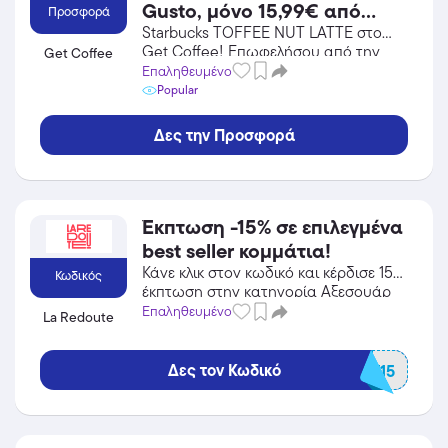
Gusto, μόνο 15,99€ από
Προσφορά
23,97€! Ισχύει μέχρι
Starbucks TOFFEE NUT LATTE στο
Get Coffee! Επωφελήσου από την
Get Coffee
εξαντλήσεως των
προσφορά σε Φαγητό / Ποτό του Get
Επαληθευμένο
αποθεμάτων.
Coffee και κέρδισε από τις εκπτώσεις!
Popular
Δες την Προσφορά
Έκπτωση -15% σε επιλεγμένα
best seller κομμάτια!
Κάνε κλικ στον κωδικό και κέρδισε 15%
Κωδικός
έκπτωση στην κατηγορία Αξεσουάρ
από το La Redoute!
Επαληθευμένο
La Redoute
Δες τον Κωδικό
BEST15