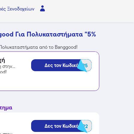
ές Ξενοδοχείων
good Για Πολυκαταστήματα "5%
α Πολυκαταστήματα από το Banggood!
χή
Δες τον Κωδικό
BGWATER5
η στην
od!
στημα
Δες τον Κωδικό
BGCARAP2