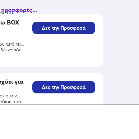
 προσφορές...
τημα >>
σω BOX
Δες την Προσφορά
ου από την
ς Ψυχογιός
Δες την Προσφορά
 από την
έρδισε από
ctor!