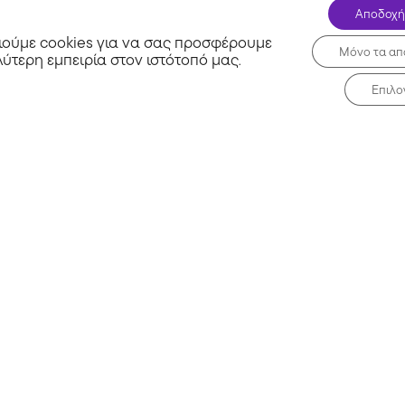
Αποδοχή
ούμε cookies για να σας προσφέρουμε
Μόνο τα απ
λύτερη εμπειρία στον ιστότοπό μας
.
Επιλο
Σχετικά με εμάς
Μη 
Συχνές Ερωτήσεις
Blog
τα
Επικοινωνία