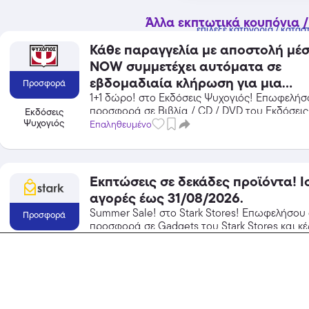
Άλλα εκπτωτικά κουπόνια /
επίλεξε κατηγορία / κατάσ
Κάθε παραγγελία με αποστολή μέ
NOW συμμετέχει αυτόματα σε
εβδομαδιαία κλήρωση για μια
Προσφορά
δωροεπιταγή 50€! Ισχύει για αγορές έως
1+1 δώρο! στο Εκδόσεις Ψυχογιός! Επωφελήσ
προσφορά σε Βιβλία / CD / DVD του Εκδόσει
Εκδόσεις
16/08/2026.
Ψυχογιός
και κέρδισε από τις εκπτώσεις!
Επαληθευμένο
Εκπτώσεις σε δεκάδες προϊόντα! Ισχύει για
αγορές έως 31/08/2026.
Summer Sale! στο Stark Stores! Επωφελήσου
Προσφορά
προσφορά σε Gadgets του Stark Stores και κ
τις εκπτώσεις!
Επαληθευμένο
Stark Stores
Έκπτωση -10% στα προϊόντα Bee Fa