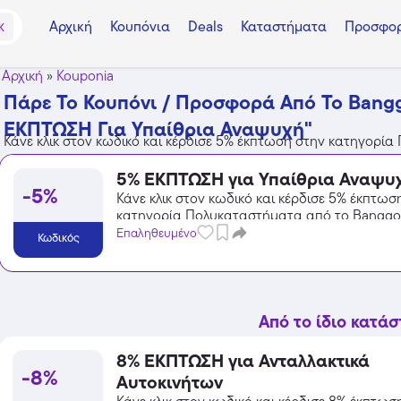
Αρχική
Κουπόνια
Deals
Καταστήματα
Προσφορ
K
Αρχική
»
Kouponia
Πάρε Το Κουπόνι / Προσφορά Από Το Bang
ΕΚΠΤΩΣΗ Για Υπαίθρια Αναψυχή"
Κάνε κλικ στον κωδικό και κέρδισε 5% έκπτωση στην κατηγορί
5% ΕΚΠΤΩΣΗ για Υπαίθρια Αναψυ
-5%
Κάνε κλικ στον κωδικό και κέρδισε 5% έκπτωσ
κατηγορία Πολυκαταστήματα από το Banggo
Επαληθευμένο
Κωδικός
Από το ίδιο κατά
8% ΕΚΠΤΩΣΗ για Ανταλλακτικά
-8%
Αυτοκινήτων