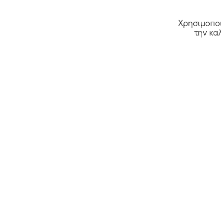
Χρησιμοποι
την κα
Όλα τα καταστήματα >>
Αρχική
Κουπόνια
Deals
Καταστήμα