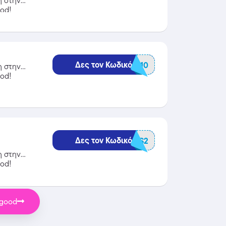
η στην
od!
Δες τον Κωδικό
BGTORCH10
η στην
od!
Δες τον Κωδικό
BGPowerTLS2
η στην
od!
ggood