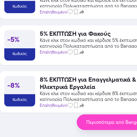
Κάνε κλικ στον κωδικό και κέρδισε 8% έκπτωσ
κατηγορία Πολυκαταστήματα από το Banggo
Κωδικός
Επαληθευμένο
5% ΕΚΠΤΩΣΗ για Φακούς
Temu
-5%
Κάνε κλικ στον κωδικό και κέρδισε 5% έκπτωσ
Extra -40% Έκπτωση σε όλα τα
κατηγορία Πολυκαταστήματα από το Banggo
προϊόντα, με τη χρήση του
Επαληθευμένο
Κωδικός
κωδικού
Featured
8% ΕΚΠΤΩΣΗ για Επαγγελματικά &
-8%
Ηλεκτρικά Εργαλεία
Κάνε κλικ στον κωδικό και κέρδισε 8% έκπτωσ
κατηγορία Πολυκαταστήματα από το Banggo
Κωδικός
Επαληθευμένο
Περισσότερα από Ban