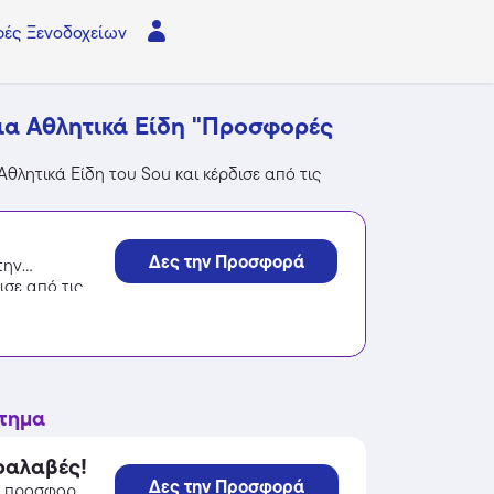
ές Ξενοδοχείων
ια Αθλητικά Είδη "Προσφορές
λητικά Είδη του Sou και κέρδισε από τις
Δες την Προσφορά
την
ισε από τις
στημα
ραλαβές!
Δες την Προσφορά
ν προσφορά