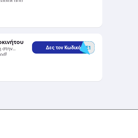
έρδισε από
οκινήτου
Δες τον Κωδικό
BGCARCE1
η στην
od!