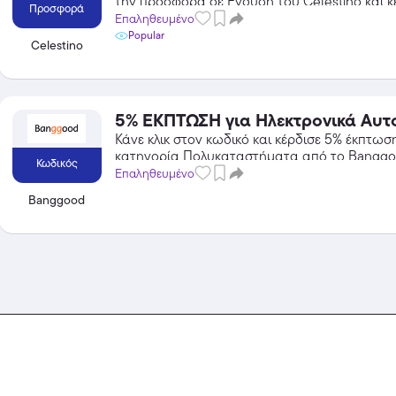
την προσφορά σε Ένδυση του Celestino και κ
Προσφορά
τις εκπτώσεις!
Επαληθευμένο
Popular
Celestino
5% ΕΚΠΤΩΣΗ για Ηλεκτρονικά Αυτ
Κάνε κλικ στον κωδικό και κέρδισε 5% έκπτωσ
κατηγορία Πολυκαταστήματα από το Banggo
Κωδικός
Επαληθευμένο
Banggood