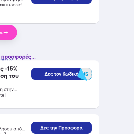
 εκπτώσεις!
ou
 προσφορές...
τημα >>
ς -15%
Δες τον Κωδικό
SPECIAL15
ήση του
ση στην
te!
Δες την Προσφορά
ελήσου από