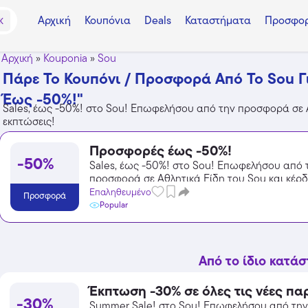
Αρχική
Κουπόνια
Deals
Καταστήματα
Προσφορ
K
Αρχική
»
Kouponia
»
Sou
Πάρε Το Κουπόνι / Προσφορά Από Το Sou Γ
Έως -50%!"
Sales, έως -50%! στο Sou! Επωφελήσου από την προσφορά σε Αθ
εκπτώσεις!
Προσφορές έως -50%!
-50%
Sales, έως -50%! στο Sou! Επωφελήσου από 
προσφορά σε Αθλητικά Είδη του Sou και κέρδ
εκπτώσεις!
Επαληθευμένο
Προσφορά
Popular
Από το ίδιο κατά
Έκπτωση -30% σε όλες τις νέες πα
-30%
Summer Sale! στο Sou! Επωφελήσου από τη