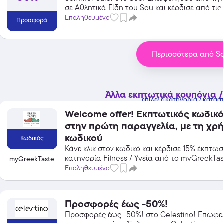
σε Αθλητικά Είδη του Sou και κέρδισε από τις
Επαληθευμένο
Προσφορά
Temu
Περισσότερα από S
Extra -40% Έκπτωση σε όλα τα
προϊόντα, με τη χρήση του
κωδικού
Featured
Άλλα εκπτωτικά κουπόνια /
επίλεξε κατηγορία / κατάσ
Welcome offer! Εκπτωτικός κωδικό
στην πρώτη παραγγελία, με τη χρ
κωδικού
Κωδικός
Κάνε κλικ στον κωδικό και κέρδισε 15% έκπτω
κατηγορία Fitness / Υγεία από το myGreekTas
myGreekTaste
Επαληθευμένο
Προσφορές έως -50%!
Προσφορές έως -50%! στο Celestino! Επωφ