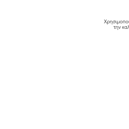
Χρησιμοποι
την κα
Όλα τα καταστήματα >>
Αρχική
Κουπόνια
Deals