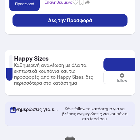
Ένδυση του Happy Sizes και κέρδισε
Επαληθευμένο
Προσφορά
από τις εκπτώσεις!
Δες την Προσφορά
Happy Sizes
Καθημερινή ανανέωση με όλα τα
εκπτωτικά κουπόνια και τις
Happy Sizes
προσφορές από το Happy Sizes, δες
follow
περισσότερα στο κατάστημα
Ενημερώσεις για κουπόνια από Happy Sizes
Κάνε follow το κατάστημα για να
βλέπεις ενημερώσεις για κουπόνια
στο feed σου