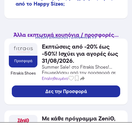
από το Happy Sizes;
Άλλα εκπτωτικά κουπόνια / προσφορές...
επίλεξε κατηγορία / κατάστημα >>
Εκπτώσεις από -20% έως
-50%! Ισχύει για αγορές έως
31/08/2026.
Προσφορά
Summer Sale! στο Fitrakis Shoes!
Επωφελήσου από την προσφορά σε
Fitrakis Shoes
Παπούτσια του Fitrakis Shoes και
Επαληθευμένο
κέρδισε από τις εκπτώσεις!
Δες την Προσφορά
Με κάθε πρόγραμμα ZeniΘ,
απόκτησε δωρεάν την κάρτα