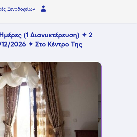
ές Ξενοδοχείων
 Ημέρες (1 Διανυκτέρευση) ✦ 2
/12/2026 ✦ Στο Κέντρο Της