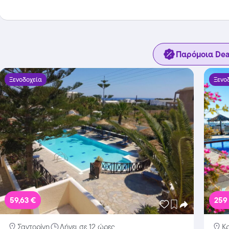
Παρόμοια Dea
Ξενοδοχεία
Ξενο
59,63 €
259
Σαντορίνη
Λήγει σε 12 ώρες
Κ