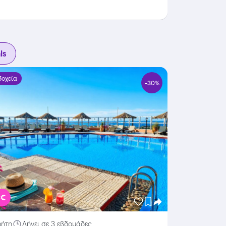
ls
δοχεία
-30%
 €
ρήτη
Λήγει σε 3 εβδομάδες