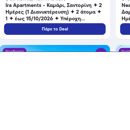
Ira Apartments - Καμάρι, Σαντορίνη ✦ 2
Nea
Ημέρες (1 Διανυκτέρευση) ✦ 2 άτομα ✦
Δαρ
1 ✦ έως 15/10/2026 ✦ Υπέροχη
Ημέ
Τοποθεσία!
✦ 
Πάρε το Deal
Επι
ΕΠΙ
Ξενοδοχεία
Ξενο
-30%
389 €