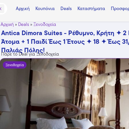
Αρχική
Κουπόνια
Deals
Καταστήματα
Προσφορ
K
Αρχική
»
Deals
»
Ξενοδοχεία
Antica Dimora Suites - Ρέθυμνο, Κρήτη ✦ 2
Άτομα + 1 Παιδί Έως 1 Έτους ✦ 18 ✦ Έως 31
Παλιάς Πόλης!
Πάρε το Deal για Ξενοδοχεία
Ξενοδοχεία