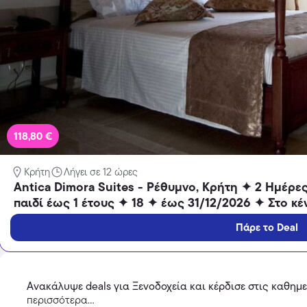
Temu
Extra -40% Έκπτωση σε όλα τα
προϊόντα, με τη χρήση του
κωδικού
118,80 €
Featured
Κρήτη
Λήγει σε 12 ώρες
Antica Dimora Suites - Ρέθυμνο, Κρήτη ✦ 2 Ημέρες
παιδί έως 1 έτους ✦ 18 ✦ έως 31/12/2026 ✦ Στο κέ
Πάρε το Deal
Ανακάλυψε deals για Ξενοδοχεία και κέρδισε στις καθημ
περισσότερα...