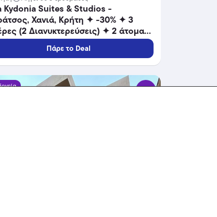
 Kydonia Suites & Studios -
άτσος, Χανιά, Κρήτη ✦ -30% ✦ 3
ρες (2 Διανυκτερεύσεις) ✦ 2 άτομα
8 ✦ 16/09/2026 έως 30/10/2026 ✦
Πάρε το Deal
πλέον 1 Διανυκτέρευση ΔΩΡΟ και
ΠΛΕΟΝ έως 10% σε yellows!
δοχεία
-25%