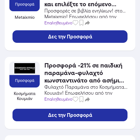
και επιλέξτε το επόμενο
Προσφορά
αναγνωστικό σας ταξίδι!
Προσφορές σε βιβλία ενηλίκων! στο
Metaixmio! Επωφελήσου από την
Metaixmio
προσφορά σε Βιβλία / CD / DVD του
Επαληθευμένο
Metaixmio και κέρδισε από τις
εκπτώσεις!
Δες την Προσφορά
Προσφορά -21% σε παιδική
παραμάνα-φυλαχτό
κωνσταντινάτο από ασήμι
Προσφορά
925 με ματάκι και δωρεάν
Φυλαχτό Παραμάνα στο Κοσμήματα
Κουμιάν! Επωφελήσου από την
Κοσμήματα
μεταφορικά και
Κουμιάν
προσφορά σε Κοσμήματα του
Επαληθευμένο
αντικαταβολή! Ισχύει μέχρι
Κοσμήματα Κουμιάν και κέρδισε από
εξαντλήσεως των
τις εκπτώσεις!
Δες την Προσφορά
αποθεμάτων.