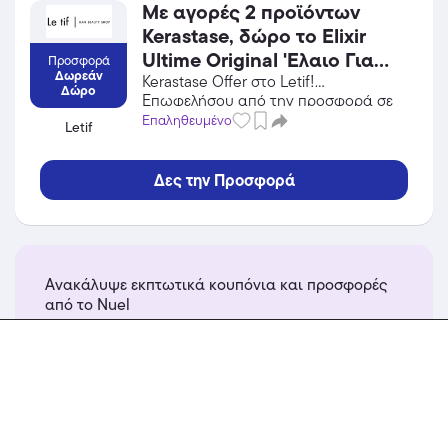
Με αγορές 2 προϊόντων
Kerastase, δώρο το Elixir
Ultime Original 'Ελαιο Για
Προσφορά
Δωρεάν
Λαμπερά Μαλλιά 15ml!
Kerastase Offer στο Letif!
Δώρο
Επωφελήσου από την προσφορά σε
Ισχύει μέχρι εξαντλήσεως
Προσωπική Φροντίδα / Καλλυντικά
Επαληθευμένο
Letif
των αποθεμάτων.
του Letif και κέρδισε από τις
εκπτώσεις!
Δες την Προσφορά
Ανακάλυψε εκπτωτικά κουπόνια και προσφορές
από το Nuel
περισσότερα...