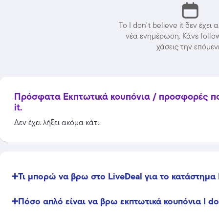
Το I don't believe it δεν έχει
νέα ενημέρωση. Κάνε follo
χάσεις την επόμεν
Πρόσφατα Εκπτωτικά κουπόνια / προσφορές που 
it.
Δεν έχει λήξει ακόμα κάτι.
Temu
Extra -40% Έκπτωση σε όλα τα
προϊόντα, με τη χρήση του
Τι μπορώ να βρω στο LiveDeal για το κατάστημα I 
κωδικού
Featured
Πόσο απλό είναι να βρω εκπτωτικά κουπόνια I don