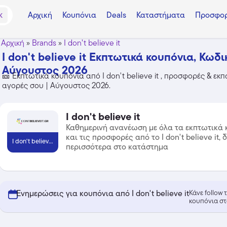
Αρχική
Κουπόνια
Deals
Καταστήματα
Προσφορ
K
Αρχική
»
Brands
»
I don’t believe it
I don't believe it Εκπτωτικά κουπόνια, Κωδ
Αύγουστος 2026
🎫 Εκπτωτικά κουπόνια από I don't believe it , προσφορές & εκπ
αγορές σου | Αύγουστος 2026.
I don't believe it
Καθημερινή ανανέωση με όλα τα εκπτωτικά 
και τις προσφορές από το I don't believe it, 
I don't believe it
περισσότερα στο κατάστημα
Ενημερώσεις για κουπόνια από I don't believe it
Κάνε follow
κουπόνια στ