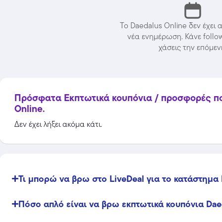
Το Daedalus Online δεν έχει
νέα ενημέρωση. Κάνε follo
χάσεις την επόμεν
Πρόσφατα Εκπτωτικά κουπόνια / προσφορές που
Online.
Δεν έχει λήξει ακόμα κάτι.
Temu
Extra -40% Έκπτωση σε όλα τα
προϊόντα, με τη χρήση του
Τι μπορώ να βρω στο LiveDeal για το κατάστημα 
κωδικού
Featured
Πόσο απλό είναι να βρω εκπτωτικά κουπόνια Dae