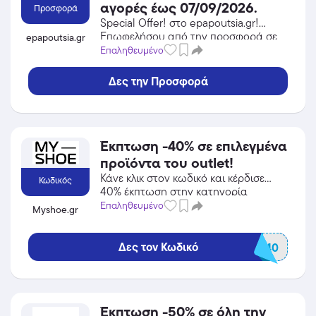
αγορές έως 07/09/2026.
Προσφορά
Special Offer! στο epapoutsia.gr!
Επωφελήσου από την προσφορά σε
epapoutsia.gr
Αθλητικά Είδη του epapoutsia.gr και
Επαληθευμένο
κέρδισε από τις εκπτώσεις!
Δες την Προσφορά
Έκπτωση -40% σε επιλεγμένα
προϊόντα του outlet!
Κάνε κλικ στον κωδικό και κέρδισε
Κωδικός
40% έκπτωση στην κατηγορία
Παπούτσια από το Myshoe.gr!
Επαληθευμένο
Myshoe.gr
Δες τον Κωδικό
WOW40
Έκπτωση -50% σε όλη την