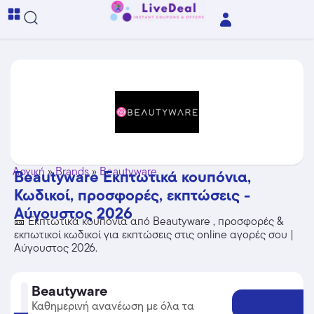
Αρχική
»
Brands
»
Beautyware
Beautyware Εκπτωτικά κουπόνια,
Κωδικοί, προσφορές, εκπτώσεις -
Αύγουστος 2026
🎫 Εκπτωτικά κουπόνια από Beautyware , προσφορές &
εκπωτικοί κωδικοί για εκπτώσεις στις online αγορές σου |
Αύγουστος 2026.
Beautyware
Καθημερινή ανανέωση με όλα τα