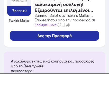
καλοκαιρινή συλλογή!
Εξαιρούνται επιλεγμένοι
Προσφορά
κωδικοί.
Summer Sale! στο Tsakiris Mallas!
Επωφελήσου από την προσφορά σε
Tsakiris Mallas
Αξεσουάρ του Tsakiris Mallas και
Επαληθευμένο
κέρδισε από τις εκπτώσεις!
Δες την Προσφορά
Ανακάλυψε εκπτωτικά κουπόνια και προσφορές
από το Beautyware
περισσότερα...