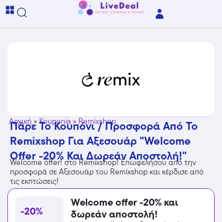
Αρχική
»
Kouponia
»
Remixshop
Πάρε Το Κουπόνι / Προσφορά Από Το
Remixshop Για Αξεσουάρ "Welcome
Offer -20% Και Δωρεάν Αποστολή!"
Welcome offer! στο Remixshop! Επωφελήσου από την
προσφορά σε Αξεσουάρ του Remixshop και κέρδισε από
τις εκπτώσεις!
Welcome offer -20% και
-20%
δωρεάν αποστολή!