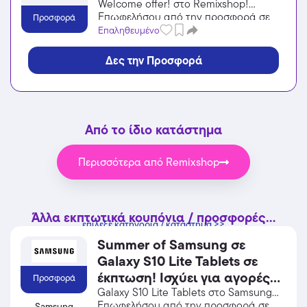
Welcome offer! στο Remixshop!
Επωφελήσου από την προσφορά σε
Προσφορά
Αξεσουάρ του Remixshop και κέρδισε
Επαληθευμένο
από τις εκπτώσεις!
Δες την Προσφορά
Από το ίδιο κατάστημα
Περισσότερα από Remixshop
Άλλα εκπτωτικά κουπόνια / προσφορές...
επίλεξε κατηγορία / κατάστημα >>
Summer of Samsung σε
Galaxy S10 Lite Tablets σε
έκπτωση! Ισχύει για αγορές
Προσφορά
έως 31/08/2026.
Galaxy S10 Lite Tablets στο Samsung!
Επωφελήσου από την προσφορά σε
Samsung