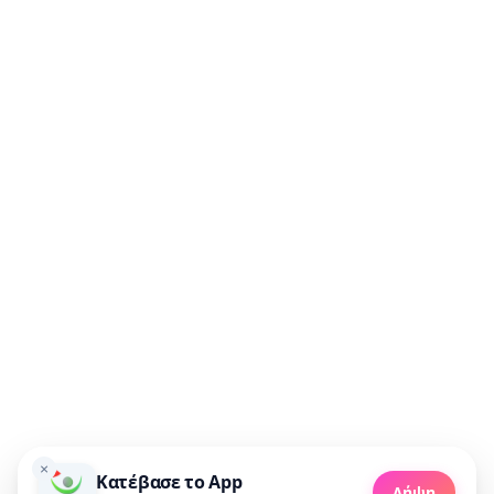
Μη χάσεις καμία προσφορά!
Συμφωνώ να λαμβάνω προσφορές μέσω email.
🚀 Πάρε προσφορές
×
Κατέβασε το App
Made with 💜 in Greece
Λήψη