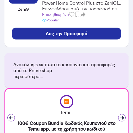
έκπτωση συνέπειας!
Power Home Control Plus στο ZeniΘ!
Επωφελήσου από την προσφορά σε
ZeniΘ
Ενέργεια / Φωτοβολταϊκά του ZeniΘ
Επαληθευμένο
και κέρδισε από τις εκπτώσεις!
Popular
Δες την Προσφορά
Ανακάλυψε εκπτωτικά κουπόνια και προσφορές
από το Remixshop
περισσότερα...
Temu
100€ Coupon Bundle Κωδικός Κουπονιού στο
Temu app, με τη χρήση του κωδικού