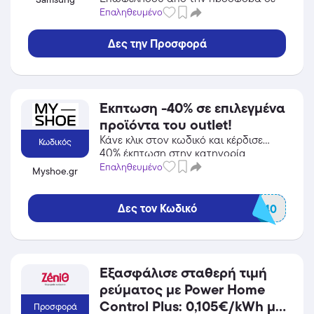
Gadgets του Samsung και κέρδισε
Επαληθευμένο
από τις εκπτώσεις!
Δες την Προσφορά
Έκπτωση -40% σε επιλεγμένα
προϊόντα του outlet!
Κάνε κλικ στον κωδικό και κέρδισε
Κωδικός
40% έκπτωση στην κατηγορία
Παπούτσια από το Myshoe.gr!
Επαληθευμένο
Myshoe.gr
Δες τον Κωδικό
WOW40
Εξασφάλισε σταθερή τιμή
ρεύματος με Power Home
Control Plus: 0,105€/kWh με
Προσφορά