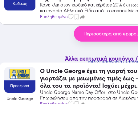
Κωδικός
Κάνε κλικ στον κωδικό και κέρδισε 20% έκπτω
κατηγορία Αθλητικά Είδη από το epapoutsia.g
Επαληθευμένο
Περισσότερα από epapout
Άλλα εκπτωτικά κουπόνια /
επίλεξε κατηγορία / κατάσ
Ο Uncle George έχει τη γιορτή του
γιορτάζει με μειωμένες τιμές έως 
όλα του τα προϊόντα! Ισχύει μέχρι
Προσφορά
εξαντλήσεως των αποθεμάτων.
Uncle George Name Day Offer! στο Uncle Ge
Επωφελήσου από την προσφορά σε Διακόσμ
Uncle George
Uncle George και κέρδισε από τις εκπτώσεις!
Επαληθευμένο
Popular
Προσφορές έως -50% σε επιλεγμέ