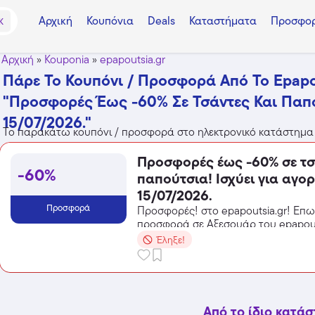
Αρχική
Κουπόνια
Deals
Καταστήματα
Προσφορ
K
Αρχική
»
Kouponia
»
epapoutsia.gr
Πάρε Το Κουπόνι / Προσφορά Από Το Epapo
"Προσφορές Έως -60% Σε Τσάντες Και Παπο
15/07/2026."
Το παρακάτω κουπόνι / προσφορά στο ηλεκτρονικό κατάστημα 
Προσφορές έως -60% σε τσ
-60%
παπούτσια! Ισχύει για αγο
15/07/2026.
Προσφορά
Προσφορές! στο epapoutsia.gr! Επ
προσφορά σε Αξεσουάρ του epapouts
από τις εκπτώσεις!
Έληξε!
Από το ίδιο κατά