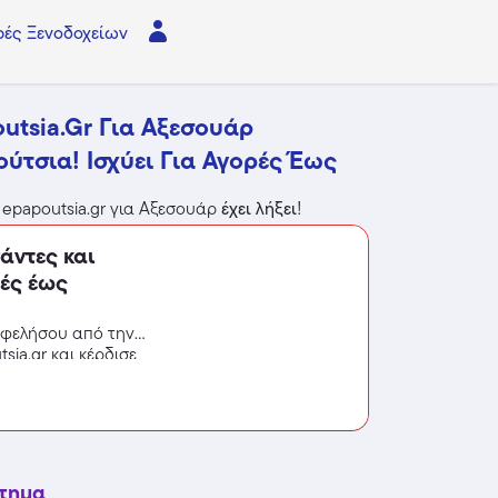
ές Ξενοδοχείων
utsia.gr Για Αξεσουάρ
ύτσια! Ισχύει Για Αγορές Έως
epapoutsia.gr για Αξεσουάρ
έχει λήξει
!
άντες και
ρές έως
ωφελήσου από την
ia.gr και κέρδισε
στημα