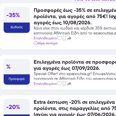
Προσφορές έως -35% σε επιλεγμέ
-35%
προϊόντα, για αγορές από 75€! Ισχ
αγορές έως 10/08/2026.
Κωδικός
Κάνε κλικ στον κωδικό και κέρδισε 35% έκπτω
Temu
κατηγορία Αθλητικά Είδη από το epapoutsia.g
Extra -40% Έκπτωση σε όλα τα
Επαληθευμένο
προϊόντα, με τη χρήση του
Λήγει σύντομα
κωδικού
Featured
Επιλεγμένα προϊόντα σε προσφορά
%
για αγορές έως 07/09/2026.
Special Offer! στο epapoutsia.gr! Επωφελήσο
προσφορά σε Αθλητικά Είδη του epapoutsia.gr
Προσφορά
κέρδισε από τις εκπτώσεις!
Επαληθευμένο
Extra έκπτωση -20% σε επιλεγμένα
-20%
προϊόντα, στις παραγγελίες από 7
Ισχύει για αγορές έως 07/06/2026.