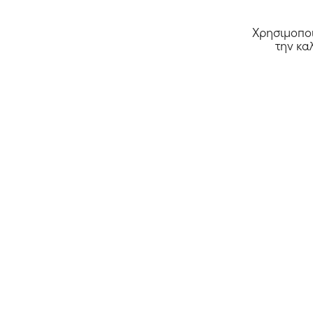
Χρησιμοποι
την κα
Όλα τα καταστήματα >>
Αρχική
Κουπόνια
Deals
Καταστήμα