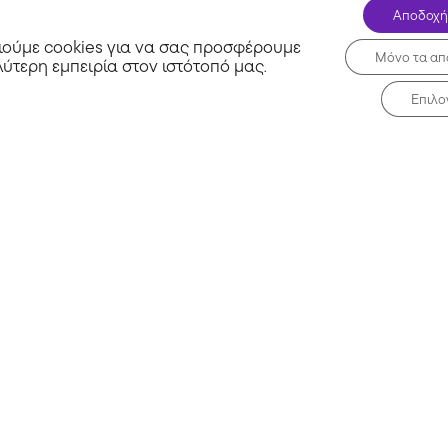
Αποδοχή
ούμε cookies για να σας προσφέρουμε
Μόνο τα απ
λύτερη εμπειρία στον ιστότοπό μας
.
Επιλο
Σχετικά με εμάς
Μη 
Συχνές Ερωτήσεις
Blog
τα
Επικοινωνία