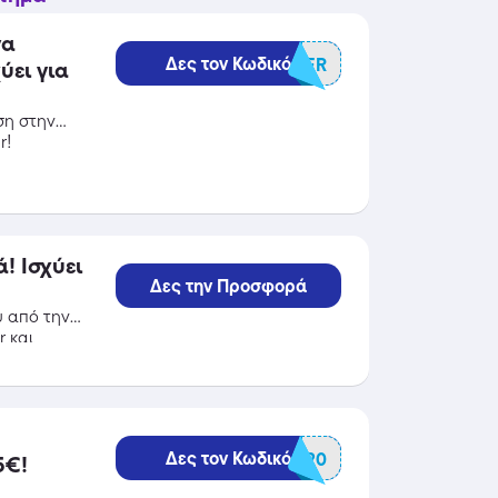
να
Δες τον Κωδικό
SUMMER
ύει για
ση στην
r!
! Ισχύει
Δες την Προσφορά
υ από την
 και
Δες τον Κωδικό
JUNE20
5€!