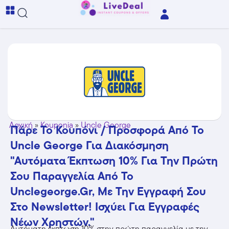
Αρχική
»
Kouponia
»
Uncle George
Πάρε Το Κουπόνι / Προσφορά Από Το
Uncle George Για Διακόσμηση
"Αυτόματα Έκπτωση 10% Για Την Πρώτη
Σου Παραγγελία Από Το
Unclegeorge.gr, Με Την Εγγραφή Σου
Στο Newsletter! Ισχύει Για Εγγραφές
Νέων Χρηστών."
Αυτόματη έκπτωση 10% στην πρώτη παραγγελία με την