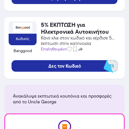
5% ΕΚΠΤΩΣΗ για
Ηλεκτρονικά Αυτοκινήτου
Κάνε κλικ στον κωδικό και κέρδισε 5%
Κωδικός
έκπτωση στην κατηγορία
Πολυκαταστήματα από το Banggood!
Επαληθευμένο
Banggood
Δες τον Κωδικό
BGCARCE1
Ανακάλυψε εκπτωτικά κουπόνια και προσφορές
από το Uncle George