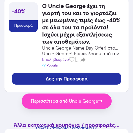
Ο Uncle George έχει τη
-40%
γιορτή του και το γιορτάζει
με μειωμένες τιμές έως -40%
Προσφορά
σε όλα του τα προϊόντα!
Ισχύει μέχρι εξαντλήσεως
των αποθεμάτων.
Uncle George Name Day Offer! στο
Uncle George! Επωφελήσου από την
προσφορά σε Διακόσμηση του Uncle
Επαληθευμένο
George και κέρδισε από τις
Popular
εκπτώσεις!
Δες την Προσφορά
Περισσότερα από Uncle George
Άλλα εκπτωτικά κουπόνια / προσφορές...
επίλεξε κατηγορία / κατάστημα >>