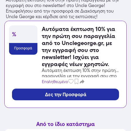
εγγραφή σου στο newsletter! στο Uncle George!
Επωφελήσου από την προσφορά σε Διακόσμηση του
Uncle George και κέρδισε από τις εκπτώσεις!
Αυτόματα έκπτωση 10% για
%
την πρώτη σου παραγγελία
από το Unclegeorge.gr, με
Προσφορά
την εγγραφή σου στο
newsletter! Ισχύει για
εγγραφές νέων χρηστών.
Αυτόματη έκπτωση 10% στην πρώτη
παραγγελία με την εγγραφή σου στο
newsletter! στο Uncle George!
Επαληθευμένο
Επωφελήσου από την προσφορά σε
Διακόσμηση του Uncle George και
Δες την Προσφορά
κέρδισε από τις εκπτώσεις!
Από το ίδιο κατάστημα