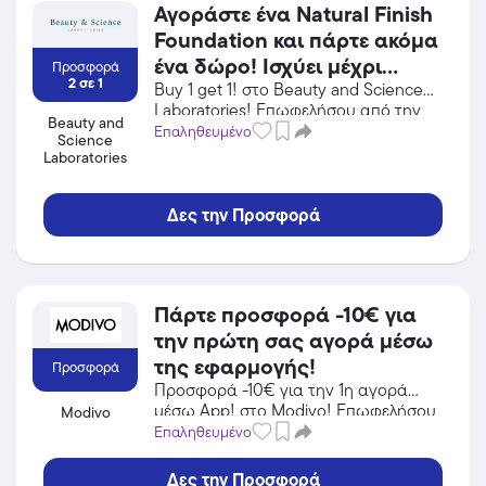
Αγοράστε ένα Natural Finish
Foundation και πάρτε ακόμα
ένα δώρο! Ισχύει μέχρι
Προσφορά
2 σε 1
εξαντλήσεως των
Buy 1 get 1! στο Beauty and Science
Laboratories! Επωφελήσου από την
αποθεμάτων.
Beauty and
προσφορά σε Προσωπική Φροντίδα /
Επαληθευμένο
Science
Καλλυντικά του Beauty and Science
Laboratories
Laboratories και κέρδισε από τις
εκπτώσεις!
Δες την Προσφορά
Πάρτε προσφορά -10€ για
την πρώτη σας αγορά μέσω
της εφαρμογής!
Προσφορά
Προσφορά -10€ για την 1η αγορά
μέσω App! στο Modivo! Επωφελήσου
Modivo
από την προσφορά σε Αθλητικά Είδη
Επαληθευμένο
του Modivo και κέρδισε από τις
εκπτώσεις!
Δες την Προσφορά