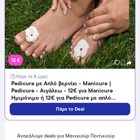
12 €
Λήγει σε 8 ώρες
Pedicure με Απλό βερνίκι - Manicure |
Pedicure - Αιγάλεω - 12€ για Manicure
Ημιμόνιμο ή 12€ για Pedicure με απλό
βερνίκι ή 13€ για Aνδρικό Pedicure ή 15€ για
Πάρε το Deal
Pedicure Ημιμόνιμο (Έκπτωση 35%), από το
ινστιτούτο ομορφιάς «Glamour Med Spa»
στο Αιγάλεω!!!
Ανακάλυψε deals για Μανικιούρ Πεντικιούρ