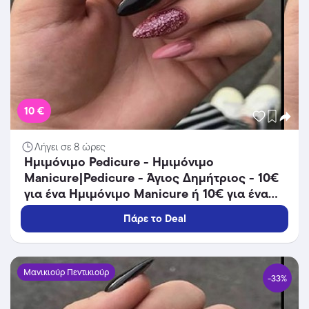
10 €
Λήγει σε 8 ώρες
Ημιμόνιμο Pedicure - Ημιμόνιμο
Manicure|Pedicure - Άγιος Δημήτριος - 10€
για ένα Ημιμόνιμο Manicure ή 10€ για ένα
Ημιμόνιμο Pedicure ή 20€ για Ημιμόνιμο
Πάρε το Deal
Manicure & Pedicure (Έκπτωση 33%) από το
Nails Room by Eleni στον Άγιο Δημήτριο!!
Μανικιούρ Πεντικιούρ
-33%