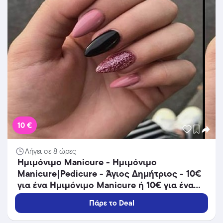
10 €
Λήγει σε 8 ώρες
Ημιμόνιμο Manicure - Ημιμόνιμο
Manicure|Pedicure - Άγιος Δημήτριος - 10€
για ένα Ημιμόνιμο Manicure ή 10€ για ένα
Ημιμόνιμο Pedicure ή 20€ για Ημιμόνιμο
Πάρε το Deal
Manicure & Pedicure (Έκπτωση 33%) από το
Nails Room by Eleni στον Άγιο Δημήτριο!!