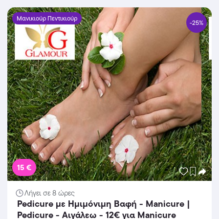
Μανικιούρ Πεντικιούρ
-25%
15 €
Λήγει σε 8 ώρες
Pedicure με Ημιμόνιμη Βαφή - Manicure |
Pedicure - Αιγάλεω - 12€ για Manicure