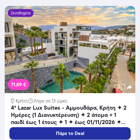
Ξενοδοχεία
71,89 €
Κρήτη
Λήγει σε 13 ώρες
4* Lazar Lux Suites - Αμμουδάρα, Κρήτη ✦ 2
Ημέρες (1 Διανυκτέρευση) ✦ 2 άτομα + 1
παιδί έως 1 έτους ✦ 1 ✦ έως 01/11/2026 ✦
Κοντά σε παραλία!
Πάρε το Deal