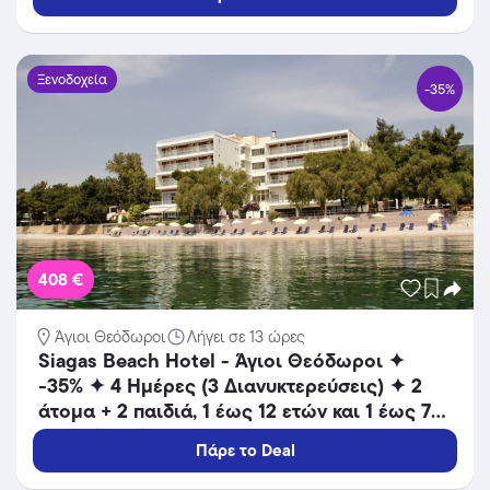
Ξενοδοχεία
-35%
408 €
Άγιοι Θεόδωροι
Λήγει σε 13 ώρες
Siagas Beach Hotel - Άγιοι Θεόδωροι ✦
-35% ✦ 4 Ημέρες (3 Διανυκτερεύσεις) ✦ 2
άτομα + 2 παιδιά, 1 έως 12 ετών και 1 έως 7
ετών ✦ 12 ✦ 18/08/2026 έως 25/08/2026 ✦
Πάρε το Deal
Καθημερινή προβολή παιδικών ταινιών!