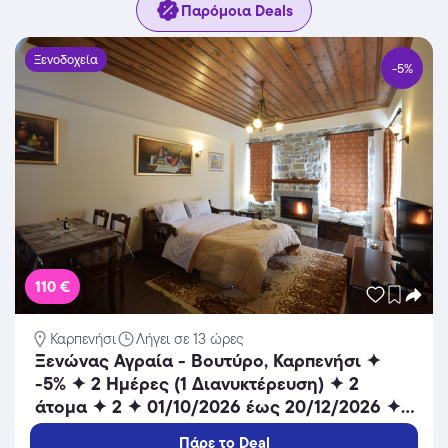
Παρόμοια Deals
Ξενοδοχεία
-5%
110 €
Καρπενήσι
Λήγει σε 13 ώρες
Ξενώνας Αγραία - Βουτύρο, Καρπενήσι ✦
-5% ✦ 2 Ημέρες (1 Διανυκτέρευση) ✦ 2
άτομα ✦ 2 ✦ 01/10/2026 έως 20/12/2026 ✦
Μοναδική θέα!
Πάρε το Deal