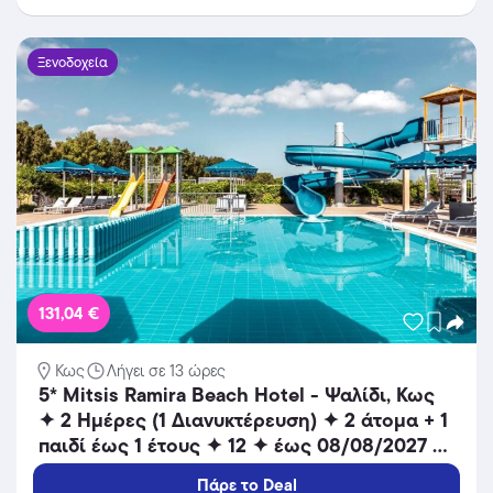
Ξενοδοχεία
131,04 €
Κως
Λήγει σε 13 ώρες
5* Mitsis Ramira Beach Hotel - Ψαλίδι, Κως
✦ 2 Ημέρες (1 Διανυκτέρευση) ✦ 2 άτομα + 1
παιδί έως 1 έτους ✦ 12 ✦ έως 08/08/2027 ✦
Μπροστά στην παραλία!
Πάρε το Deal