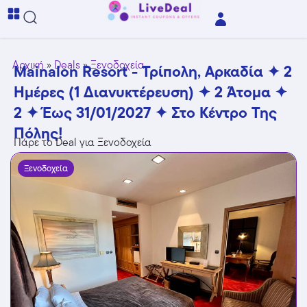
Αρχική
»
Deals
»
Ξενοδοχεία
Mainalon Resort - Τρίπολη, Αρκαδία ✦ 2
Ημέρες (1 Διανυκτέρευση) ✦ 2 Άτομα ✦
2 ✦ Έως 31/01/2027 ✦ Στο Κέντρο Της
Πόλης!
Πάρε το Deal για Ξενοδοχεία
Ξενοδοχεία