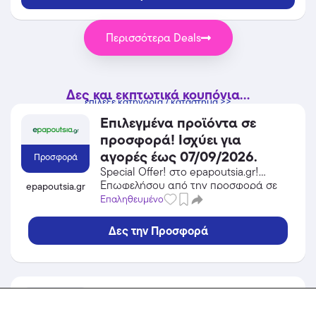
Περισσότερα Deals
Δες και εκπτωτικά κουπόνια...
επίλεξε κατηγορία / κατάστημα >>
Επιλεγμένα προϊόντα σε
προσφορά! Ισχύει για
αγορές έως 07/09/2026.
Προσφορά
Special Offer! στο epapoutsia.gr!
Επωφελήσου από την προσφορά σε
epapoutsia.gr
Αθλητικά Είδη του epapoutsia.gr και
Επαληθευμένο
κέρδισε από τις εκπτώσεις!
Δες την Προσφορά
Έκπτωση -40% σε επιλεγμένα
προϊόντα του outlet!