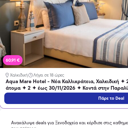
Temu
Extra -40% Έκπτωση σε όλα τα
προϊόντα, με τη χρήση του
κωδικού
Featured
60,91 €
Χαλκιδική
Λήγει σε 18 ώρες
Aqua Mare Hotel - Νέα Καλλικράτεια, Χαλκιδική ✦ 
άτομα ✦ 2 ✦ έως 30/11/2026 ✦ Κοντά στην Παραλί
Πάρε το Deal
Ανακάλυψε deals για Ξενοδοχεία και κέρδισε στις καθημ