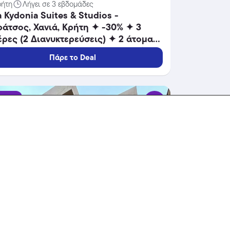
ρήτη
Λήγει σε 3 εβδομάδες
 Kydonia Suites & Studios -
άτσος, Χανιά, Κρήτη ✦ -30% ✦ 3
ρες (2 Διανυκτερεύσεις) ✦ 2 άτομα
8 ✦ 16/09/2026 έως 30/10/2026 ✦
Πάρε το Deal
πλέον 1 Διανυκτέρευση ΔΩΡΟ και
ΠΛΕΟΝ έως 10% σε yellows!
δοχεία
-25%