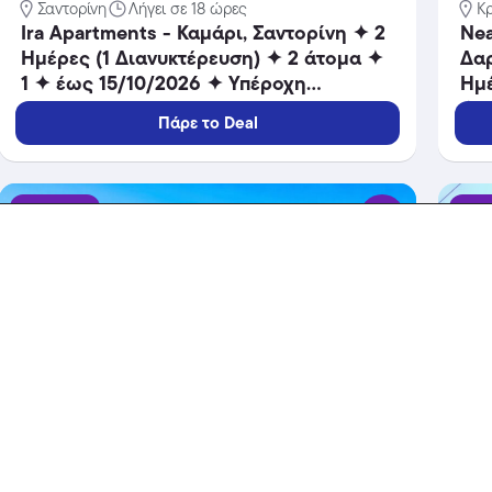
Σαντορίνη
Λήγει σε 18 ώρες
Κ
Ira Apartments - Καμάρι, Σαντορίνη ✦ 2
Nea
Ημέρες (1 Διανυκτέρευση) ✦ 2 άτομα ✦
Δαρ
1 ✦ έως 15/10/2026 ✦ Υπέροχη
Ημέ
Τοποθεσία!
✦ 
Πάρε το Deal
Επι
ΕΠΙ
Ξενοδοχεία
Ξενο
-30%
389 €