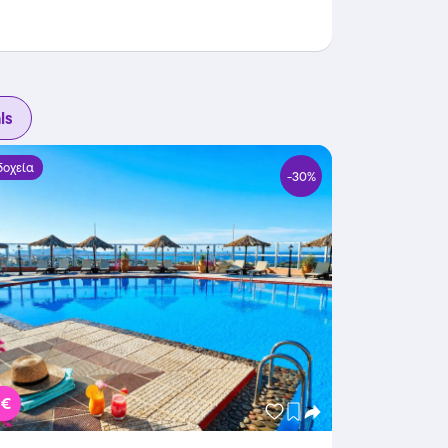
ls
δοχεία
-30%
 €