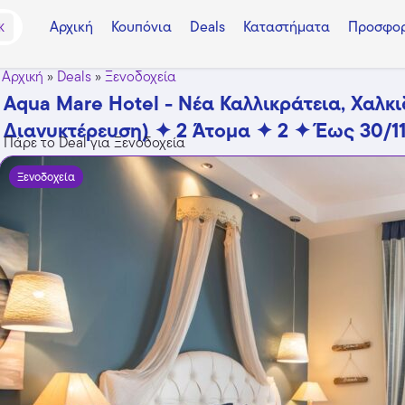
Αρχική
Κουπόνια
Deals
Καταστήματα
Προσφορ
K
Αρχική
»
Deals
»
Ξενοδοχεία
Aqua Mare Hotel - Νέα Καλλικράτεια, Χαλκι
Διανυκτέρευση) ✦ 2 Άτομα ✦ 2 ✦ Έως 30/1
Πάρε το Deal για Ξενοδοχεία
Ξενοδοχεία