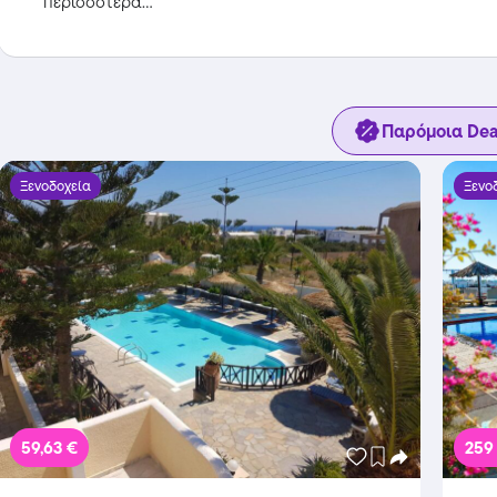
περισσότερα...
Παρόμοια Dea
Ξενοδοχεία
Ξενο
59,63 €
259