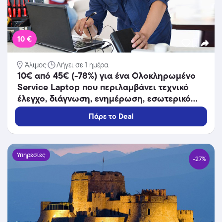
10 €
Άλιμος
Λήγει σε 1 ημέρα
10€ από 45€ (-78%) για ένα Ολοκληρωμένο
Service Laptop που περιλαμβάνει τεχνικό
έλεγχο, διάγνωση, ενημέρωση, εσωτερικό
καθαρισμό, επισκευή, εγκατάσταση
Πάρε το Deal
windows- drivers και περιφερειακών
συσκευών, αναβάθμιση και backup με
ΔΩΡΕΑΝ παραλαβή και παράδοση στον χώρο
σας σε όλη την Ελλάδα, από την
Υπηρεσίες
-27%
εξειδικευμένη εταιρεία PC Supports.