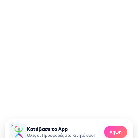
Μη χάσεις καμία προσφορά!
Συμφωνώ να λαμβάνω προσφορές μέσω email.
🚀 Πάρε προσφορές
×
Κατέβασε το App
Made with 💜 in Greece
Λήψη
Copyright 2010 - 2026 livedeal.gr
Όλες οι Προσφορές στο Κινητό σου!