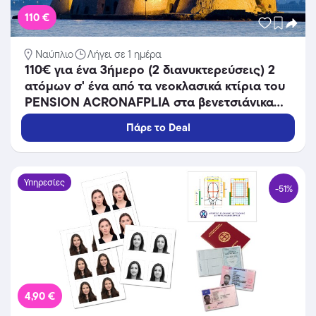
110 €
Ναύπλιο
Λήγει σε 1 ημέρα
110€ για ένα 3ήμερο (2 διανυκτερεύσεις) 2
ατόμων σ' ένα από τα νεοκλασικά κτίρια του
PENSION ACRONAFPLIA στα βενετσιάνικα
σοκάκια του Ναυπλίου!
Πάρε το Deal
Υπηρεσίες
-51%
4,90 €