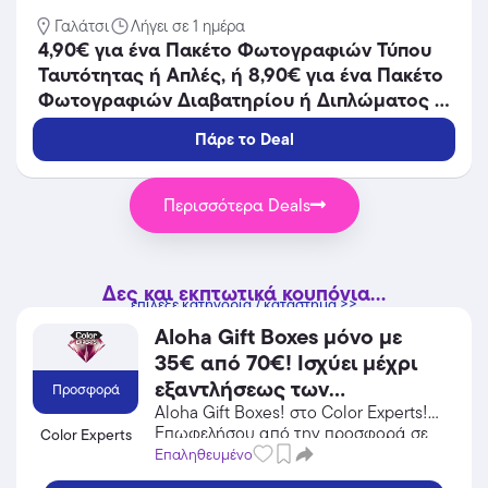
Γαλάτσι
Λήγει σε 1 ημέρα
4,90€ για ένα Πακέτο Φωτογραφιών Τύπου
Ταυτότητας ή Απλές, ή 8,90€ για ένα Πακέτο
Φωτογραφιών Διαβατηρίου ή Διπλώματος ή
Ταυτότητας, στο φωτογραφείο Studio
Πάρε το Deal
Κρικζώνης στο Γαλάτσι.
Περισσότερα Deals
Δες και εκπτωτικά κουπόνια...
επίλεξε κατηγορία / κατάστημα >>
Aloha Gift Boxes μόνο με
35€ από 70€! Ισχύει μέχρι
εξαντλήσεως των
Προσφορά
αποθεμάτων.
Aloha Gift Boxes! στο Color Experts!
Επωφελήσου από την προσφορά σε
Color Experts
Προσωπική Φροντίδα / Καλλυντικά
Επαληθευμένο
του Color Experts και κέρδισε από τις