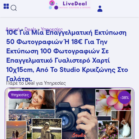
Αρχική
»
Deals
»
Υπηρεσίες
10€ Για Μία Επαγγελματική Εκτύπωση
50 Φωτογραφιών Ή 18€ Για Την
Εκτύπωση 100 Φωτογραφιών Σε
Επαγγελματικό Γυαλιστερό Χαρτί
10χ15cm, Από Το Studio Κρικζώνης Στο
Γαλάτσι.
Πάρε το Deal για Υπηρεσίες
Υπηρεσίες
-38%