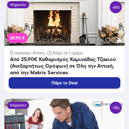
Υπηρεσίες
-68%
25,90 €
Ηράκλειο Αττική...
Λήγει σε 1 ημέρα
Aπό 25,90€ Καθαρισμός Καμινάδας Τζακιού
(Ανεξαρτήτως Ορόφων) σε Όλη την Αττική,
από την Makris Services.
Πάρε το Deal
Υπηρεσίες
-78%