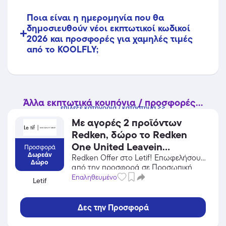
Ποια είναι η ημερομηνία που θα
δημοσιευθούν νέοι εκπτωτικοί κωδικοί
2026 και προσφορές για χαμηλές τιμές
από το KOOLFLY;
Άλλα εκπτωτικά κουπόνια / προσφορές...
επίλεξε κατηγορία / κατάστημα >>
Με αγορές 2 προϊόντων
Redken, δώρο το Redken
One United Leavein
Προσφορά
Δωρεάν
Πολυθεραπεία Για Όλους
Redken Offer στο Letif! Επωφελήσου
Δώρο
από την προσφορά σε Προσωπική
Τους Τύπους Μαλλιών 30ml!
Φροντίδα / Καλλυντικά του Letif και
Επαληθευμένο
Letif
Ισχύει μέχρι εξαντλήσεως
κέρδισε από τις εκπτώσεις!
των αποθεμάτων.
Δες την Προσφορά