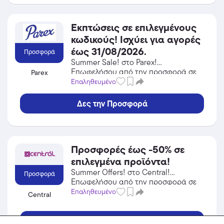
Εκπτώσεις σε επιλεγμένους
κωδικούς! Ισχύει για αγορές
έως 31/08/2026.
Προσφορά
Summer Sale! στο Parex!
Επωφελήσου από την προσφορά σε
Parex
Παπούτσια του Parex και κέρδισε από
Επαληθευμένο
τις εκπτώσεις!
Δες την Προσφορά
Προσφορές έως -50% σε
επιλεγμένα προϊόντα!
Summer Offers! στο Central!
Προσφορά
Επωφελήσου από την προσφορά σε
Αξεσουάρ του Central και κέρδισε
Επαληθευμένο
Central
από τις εκπτώσεις!
Δες την Προσφορά