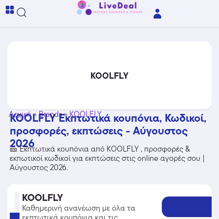
KOOLFLY
Αρχική
»
Brands
»
KOOLFLY
KOOLFLY Εκπτωτικά κουπόνια, Κωδικοί,
προσφορές, εκπτώσεις - Αύγουστος
2026
🎫 Εκπτωτικά κουπόνια από KOOLFLY , προσφορές &
εκπωτικοί κωδικοί για εκπτώσεις στις online αγορές σου |
Αύγουστος 2026.
KOOLFLY
Καθημερινή ανανέωση με όλα τα
εκπτωτικά κουπόνια και τις