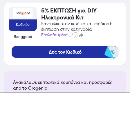
5% ΕΚΠΤΩΣΗ για DIY
Ηλεκτρονικά Κιτ
Κάνε κλικ στον κωδικό και κέρδισε 5%
Κωδικός
έκπτωση στην κατηγορία
Πολυκαταστήματα από το Banggood!
Επαληθευμένο
Banggood
Δες τον Κωδικό
BGCOMDIY5
Ανακάλυψε εκπτωτικά κουπόνια και προσφορές
από το Orogenio
περισσότερα...