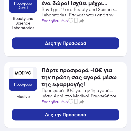
ένα δώρο! Ισχύει μέχρι
Προσφορά
2 σε 1
εξαντλήσεως των
Buy 1 get 1! στο Beauty and Science
Laboratories! Επωφελήσου από την
αποθεμάτων.
Beauty and
προσφορά σε Προσωπική Φροντίδα /
Επαληθευμένο
Science
Καλλυντικά του Beauty and Science
Laboratories
Laboratories και κέρδισε από τις
εκπτώσεις!
Δες την Προσφορά
Πάρτε προσφορά -10€ για
την πρώτη σας αγορά μέσω
της εφαρμογής!
Προσφορά
Προσφορά -10€ για την 1η αγορά
μέσω App! στο Modivo! Επωφελήσου
Modivo
από την προσφορά σε Αθλητικά Είδη
Επαληθευμένο
του Modivo και κέρδισε από τις
εκπτώσεις!
Δες την Προσφορά