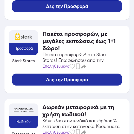
Δες την Προσφορά
Πακέτα προσφορών, με
μεγάλες εκπτώσεις έως 1+1
δώρο!
Προσφορά
Πακέτα προσφορών! στο Stark
Stores! Επωφελήσου από την
Stark Stores
προσφορά σε Gadgets του Stark
Επαληθευμένο
Stores και κέρδισε από τις εκπτώσεις!
Δες την Προσφορά
Δωρεάν μεταφορικά με τη
χρήση κωδικού!
Κάνε κλικ στον κωδικό και κέρδισε %
Κωδικός
έκπτωση στην κατηγορία Κοσμήματα
από το Tataropoulos!
Επαληθευμένο
Tataropoulos