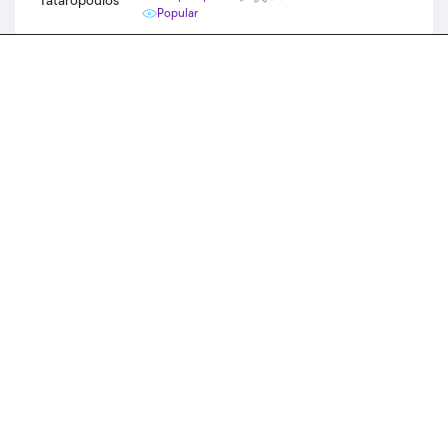
Popular
Δες τον Κωδικό
Freedelivery35
Ανακάλυψε εκπτωτικά κουπόνια και προσφορές
από το H2OnlyBattery
περισσότερα...
Temu
100€ Coupon Bundle Κωδικός Κουπονιού στο
Temu app, με τη χρήση του κωδικού