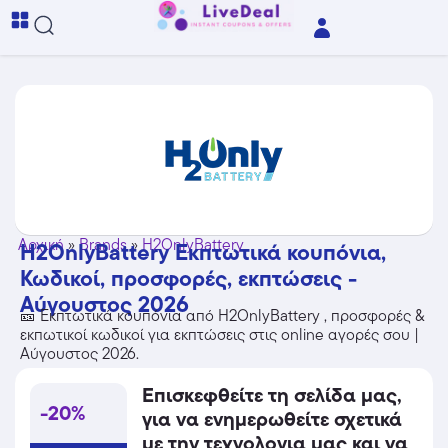
Αρχική
»
Brands
»
H2OnlyBattery
H2OnlyBattery Εκπτωτικά κουπόνια,
Κωδικοί, προσφορές, εκπτώσεις -
Αύγουστος 2026
🎫 Εκπτωτικά κουπόνια από H2OnlyBattery , προσφορές &
εκπωτικοί κωδικοί για εκπτώσεις στις online αγορές σου |
Αύγουστος 2026.
Επισκεφθείτε τη σελίδα μας,
-20%
για να ενημερωθείτε σχετικά
με την τεχνολογια μας και να