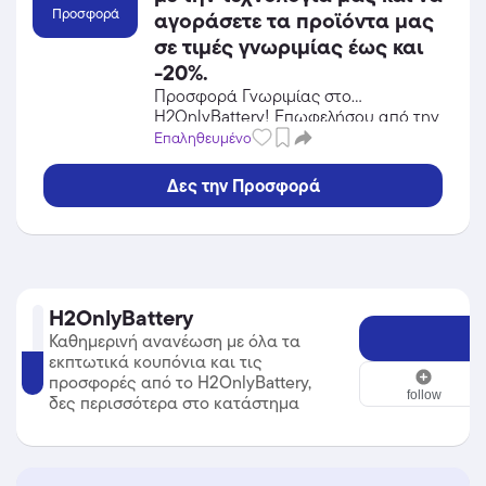
Προσφορά
αγοράσετε τα προϊόντα μας
σε τιμές γνωριμίας έως και
-20%.
Προσφορά Γνωριμίας στο
H2OnlyBattery! Επωφελήσου από την
προσφορά σε Gadgets του
Επαληθευμένο
H2OnlyBattery και κέρδισε από τις
εκπτώσεις!
Δες την Προσφορά
H2OnlyBattery
Καθημερινή ανανέωση με όλα τα
εκπτωτικά κουπόνια και τις
H2OnlyBattery
προσφορές από το H2OnlyBattery,
follow
δες περισσότερα στο κατάστημα