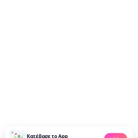
Μη χάσεις καμία προσφορά!
Συμφωνώ να λαμβάνω προσφορές μέσω email.
🚀 Πάρε προσφορές
×
Κατέβασε το App
Made with 💜 in Greece