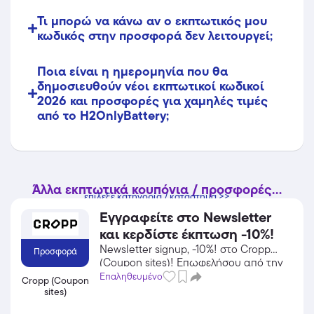
Τι μπορώ να κάνω αν ο εκπτωτικός μου
κωδικός στην προσφορά δεν λειτουργεί;
Ποια είναι η ημερομηνία που θα
δημοσιευθούν νέοι εκπτωτικοί κωδικοί
2026 και προσφορές για χαμηλές τιμές
από το H2OnlyBattery;
Άλλα εκπτωτικά κουπόνια / προσφορές...
επίλεξε κατηγορία / κατάστημα >>
Εγγραφείτε στο Newsletter
και κερδίστε έκπτωση -10%!
Newsletter signup, -10%! στο Cropp
Προσφορά
(Coupon sites)! Επωφελήσου από την
προσφορά σε Ένδυση του Cropp
Επαληθευμένο
Cropp (Coupon
(Coupon sites) και κέρδισε από τις
sites)
εκπτώσεις!