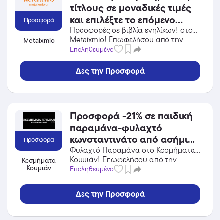
τίτλους σε μοναδικές τιμές
και επιλέξτε το επόμενο
Προσφορά
αναγνωστικό σας ταξίδι!
Προσφορές σε βιβλία ενηλίκων! στο
Metaixmio! Επωφελήσου από την
Metaixmio
προσφορά σε Βιβλία / CD / DVD του
Επαληθευμένο
Metaixmio και κέρδισε από τις
εκπτώσεις!
Δες την Προσφορά
Προσφορά -21% σε παιδική
παραμάνα-φυλαχτό
κωνσταντινάτο από ασήμι
Προσφορά
925 με ματάκι και δωρεάν
Φυλαχτό Παραμάνα στο Κοσμήματα
Κουμιάν! Επωφελήσου από την
Κοσμήματα
μεταφορικά και
Κουμιάν
προσφορά σε Κοσμήματα του
Επαληθευμένο
αντικαταβολή! Ισχύει μέχρι
Κοσμήματα Κουμιάν και κέρδισε από
εξαντλήσεως των
τις εκπτώσεις!
Δες την Προσφορά
αποθεμάτων.