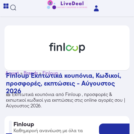
Αρχική
»
Brands
»
Finloup
Finloup Εκπτωτικά κουπόνια, Κωδικοί,
προσφορές, εκπτώσεις - Αύγουστος
2026
🎫 Εκπτωτικά κουπόνια από Finloup , προσφορές &
εκπωτικοί κωδικοί για εκπτώσεις στις online αγορές σου |
Αύγουστος 2026.
Finloup
Καθημερινή ανανέωση με όλα τα