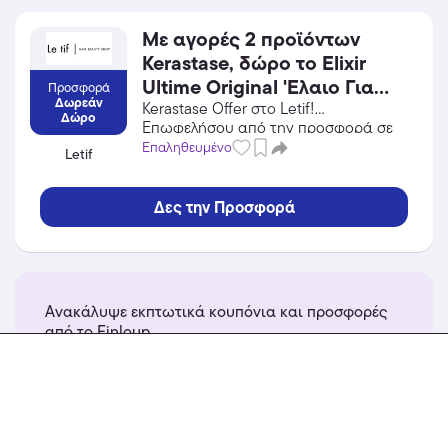
Με αγορές 2 προϊόντων
Kerastase, δώρο το Elixir
Ultime Original 'Ελαιο Για
Προσφορά
Δωρεάν
Λαμπερά Μαλλιά 15ml!
Kerastase Offer στο Letif!
Δώρο
Επωφελήσου από την προσφορά σε
Ισχύει μέχρι εξαντλήσεως
Προσωπική Φροντίδα / Καλλυντικά
Επαληθευμένο
Letif
των αποθεμάτων.
του Letif και κέρδισε από τις
εκπτώσεις!
Δες την Προσφορά
Ανακάλυψε εκπτωτικά κουπόνια και προσφορές
από το Finloup
περισσότερα...