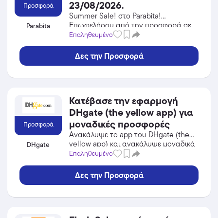
23/08/2026.
Προσφορά
Summer Sale! στο Parabita!
Επωφελήσου από την προσφορά σε
Parabita
Αξεσουάρ του Parabita και κέρδισε
Επαληθευμένο
από τις εκπτώσεις!
Δες την Προσφορά
Κατέβασε την εφαρμογή
DHgate (the yellow app) για
μοναδικές προσφορές
Προσφορά
Ανακάλυψε το app του DHgate (the
yellow app) και ανακάλυψε μοναδικά
DHgate
προϊόντα σε χαμηλές τιμές!
Επαληθευμένο
Δες την Προσφορά