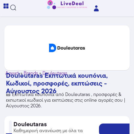
Αρχική
»
Brands
»
Douleutaras
Douleutaras Εκπτωτικά κουπόνια,
Κωδικοί, προσφορές, εκπτώσεις -
Αύγουστος 2026
🎫 Εκπτωτικά κουπόνια από Douleutaras , προσφορές &
εκπωτικοί κωδικοί για εκπτώσεις στις online αγορές σου |
Αύγουστος 2026.
Douleutaras
Καθημερινή ανανέωση με όλα τα