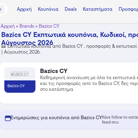
Αρχική
Κουπόνια
Deals
Καταστήματα
Προσφορ
K
Αρχική
»
Brands
»
Bazics CY
Bazics CY Εκπτωτικά κουπόνια, Κωδικοί, πρ
Αύγουστος 2026
🎫 Εκπτωτικά κουπόνια από Bazics CY , προσφορές & εκπωτικοί 
| Αύγουστος 2026.
Bazics CY
Καθημερινή ανανέωση με όλα τα εκπτωτικά 
και τις προσφορές από το Bazics CY, δες πε
Bazics CY
στο κατάστημα
Ενημερώσεις για κουπόνια από Bazics CY
Κάνε follow το κατ
feed σου