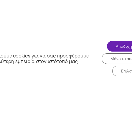
κέρδισε από τις εκπτώσεις!
Επαληθευμένο
Dpam
Αποδοχή
ούμε cookies για να σας προσφέρουμε
Μόνο τα απ
λύτερη εμπειρία στον ιστότοπό μας
.
Επιλο