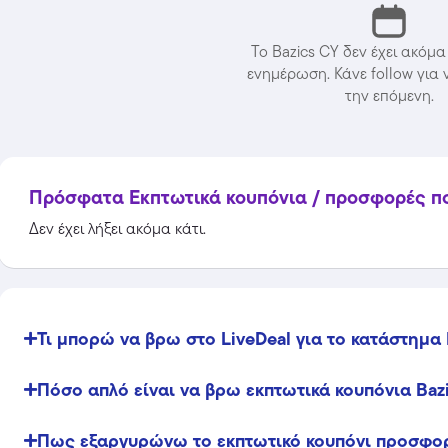
Το Bazics CY δεν έχει ακόμα
ενημέρωση. Κάνε follow για 
την επόμενη.
Πρόσφατα Εκπτωτικά κουπόνια / προσφορές που
Δεν έχει λήξει ακόμα κάτι.
Temu
Extra -40% Έκπτωση σε όλα τα
προϊόντα, με τη χρήση του
Τι μπορώ να βρω στο LiveDeal για το κατάστημα 
κωδικού
Featured
Πόσο απλό είναι να βρω εκπτωτικά κουπόνια Baz
Πως εξαργυρώνω το εκπτωτικό κουπόνι προσφορ