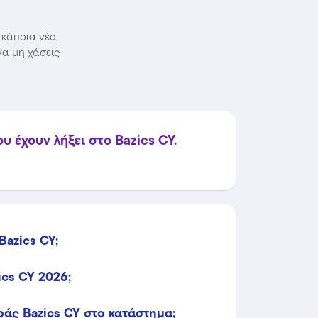
 κάποια νέα
να μη χάσεις
 έχουν λήξει στο Bazics CY.
Bazics CY;
ics CY 2026;
άς Bazics CY στο κατάστημα;