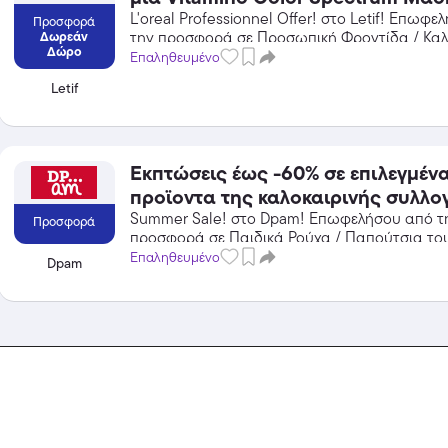
L'oreal Professionnel Offer! στο Letif! Επωφ
Προσφορά
Δωρεάν
την προσφορά σε Προσωπική Φροντίδα / Καλ
Δώρο
Letif και κέρδισε από τις εκπτώσεις!
Επαληθευμένο
Letif
Εκπτώσεις έως -60% σε επιλεγμέν
προϊοντα της καλοκαιρινής συλλο
Summer Sale! στο Dpam! Επωφελήσου από τ
Προσφορά
προσφορά σε Παιδικά Ρούχα / Παπούτσια το
κέρδισε από τις εκπτώσεις!
Επαληθευμένο
Dpam