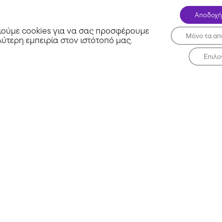
Αποδοχή
ούμε cookies για να σας προσφέρουμε
Μόνο τα απ
λύτερη εμπειρία στον ιστότοπό μας
.
Επιλο
Σχετικά με εμάς
Μη 
Συχνές Ερωτήσεις
Blog