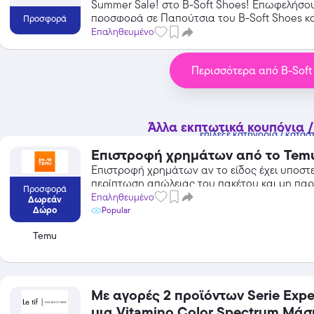
Summer Sale! στο B-Soft Shoes! Επωφελήσο
προσφορά σε Παπούτσια του B-Soft Shoes κα
Προσφορά
από τις εκπτώσεις!
Επαληθευμένο
Περισσότερα από B-Soft
Temu
Extra -40% Έκπτωση σε όλα τα
προϊόντα, με τη χρήση του
Άλλα εκπτωτικά κουπόνια /
κωδικού
επίλεξε κατηγορία / κατάσ
Featured
Επιστροφή χρημάτων από το Tem
Επιστροφή χρημάτων αν το είδος έχει υποστεί
περίπτωση απώλειας του πακέτου και μη πα
Προσφορά
πέραν των 30 ημερών
Επαληθευμένο
Δωρεάν
Δώρο
Popular
Temu
Με αγορές 2 προϊόντων Serie Expe
μια Vitamino Color Spectrum Μάσ