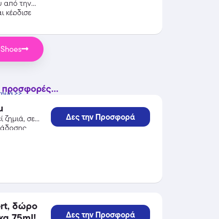
υ από την
ι κέρδισε
 Shoes
 προσφορές...
τημα >>
u
Δες την Προσφορά
 ζημιά, σε
ράδοσης
rt, δώρο
Δες την Προσφορά
κα 75ml!