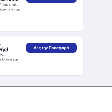
ελήσου από
λυντικά του
α
Δες την Προσφορά
γής!
ην
υ Dpam και