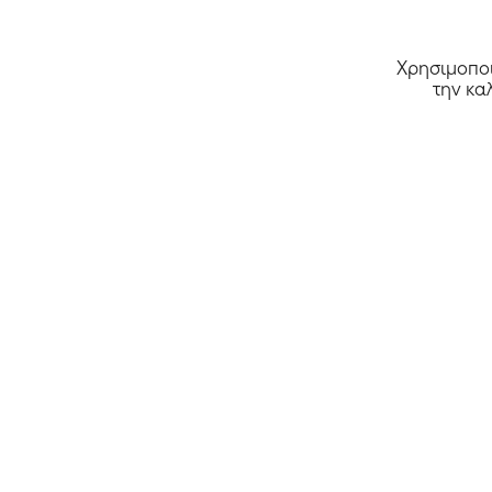
MarieDore
Χρησιμοποι
την κα
Όλα τα καταστήματα >>
Αρχική
Κουπόνια
Deals