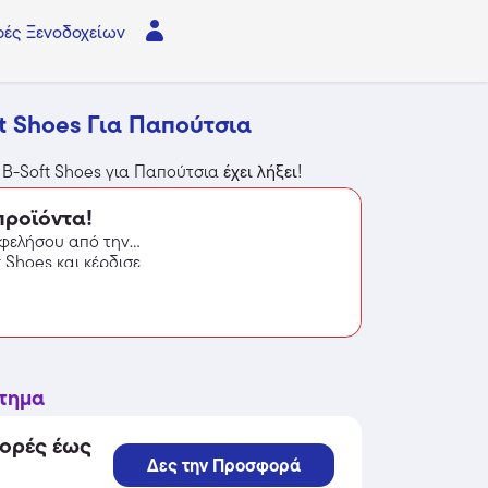
ές Ξενοδοχείων
t Shoes Για Παπούτσια
 B-Soft Shoes για Παπούτσια
έχει λήξει
!
προϊόντα!
φελήσου από την
Shoes και κέρδισε
στημα
γορές έως
Δες την Προσφορά