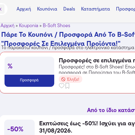
Αρχική
Κουπόνια
Deals
Καταστήματα
Προσφορ
K
Αρχική
»
Kouponia
»
B-Soft Shoes
Πάρε Το Κουπόνι / Προσφορά Από Το B-Sof
"Προσφορές Σε Επιλεγμένα Προϊόντα!"
Το παρακάτω κουπόνι / προσφορά στο ηλεκτρονικό κατάστημα
Προσφορές σε επιλεγμένα 
%
Προσφορές! στο B-Soft Shoes! Επω
προσφορά σε Παπούτσια του B-Soft 
από τις εκπτώσεις!
Έληξε!
Προσφορά
Από το ίδιο κατά
Εκπτώσεις έως -50%! Ισχύει για α
-50%
31/08/2026.