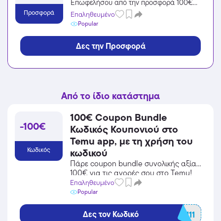
Επωφελήσου από την προσφορά 100€
του Temu στην κατηγορία
Προσφορά
Επαληθευμένο
Πολυκαταστήματα και κέρδισε από τις
Popular
εκπτώσεις!
Δες την Προσφορά
Από το ίδιο κατάστημα
100€ Coupon Bundle
-100€
Κωδικός Κουπονιού στο
Temu app, με τη χρήση του
Κωδικός
κωδικού
Πάρε coupon bundle συνολικής αξίας
100€ για τις αγορές σου στο Temu!
Ισχύει για Ελλάδα & Κύπρο! Κέρδισε
Επαληθευμένο
επιπλέον από τις ήδη μειωμένες τιμές
Popular
σε όλα τα προϊόντα!
Δες τον Κωδικό
ala090111