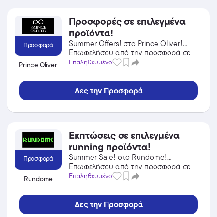
Προσφορές σε επιλεγμένα
προϊόντα!
Summer Offers! στο Prince Oliver!
Προσφορά
Επωφελήσου από την προσφορά σε
Αξεσουάρ του Prince Oliver και
Επαληθευμένο
Prince Oliver
κέρδισε από τις εκπτώσεις!
Δες την Προσφορά
Εκπτώσεις σε επιλεγμένα
running προϊόντα!
Summer Sale! στο Rundome!
Προσφορά
Επωφελήσου από την προσφορά σε
Αθλητικά Είδη του Rundome και
Επαληθευμένο
Rundome
κέρδισε από τις εκπτώσεις!
Δες την Προσφορά