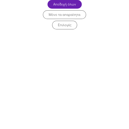
Αποδοχή όλων
Μόνο τα απαραίτητα
Επιλογές
Όλα τα καταστήματα >>
Αρχική
Κουπόνια