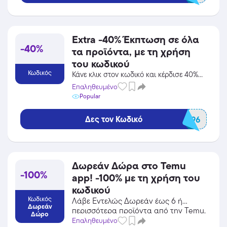
Extra -40% Έκπτωση σε όλα
-40%
τα προϊόντα, με τη χρήση
του κωδικού
Κωδικός
Κάνε κλικ στον κωδικό και κέρδισε 40%
από το Temu στην κατηγορία
Επαληθευμένο
Πολυκαταστήματα!
Popular
Δες τον Κωδικό
ala042396
Δωρεάν Δώρα στο Temu
-100%
app! -100% με τη χρήση του
κωδικού
Κωδικός
Λάβε Εντελώς Δωρεάν έως 6 ή
Δωρεάν
περισσότερα προϊόντα από την Temu,
Δώρο
100% έκπτωση για περιορισμένο
Επαληθευμένο