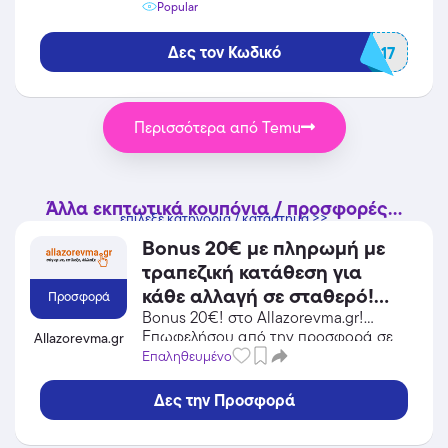
χρονικό διάστημα.
Popular
Δες τον Κωδικό
frs07017
Περισσότερα από Temu
Άλλα εκπτωτικά κουπόνια / προσφορές...
επίλεξε κατηγορία / κατάστημα >>
Bonus 20€ με πληρωμή με
τραπεζική κατάθεση για
κάθε αλλαγή σε σταθερό!
Προσφορά
Εξαιρείται το πρόγραμμα
Bonus 20€! στο Allazorevma.gr!
Επωφελήσου από την προσφορά σε
Allazorevma.gr
myhome online της ΔΕΗ.
Ενέργεια / Φωτοβολταϊκά του
Επαληθευμένο
Allazorevma.gr και κέρδισε από τις
εκπτώσεις!
Δες την Προσφορά