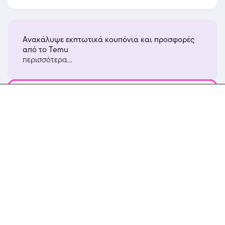
Ανακάλυψε εκπτωτικά κουπόνια και προσφορές
από το Temu
περισσότερα...
Temu
100€ Coupon Bundle Κωδικός Κουπονιού στο
Temu app, με τη χρήση του κωδικού
Featured
Δες κι αυτά
8% ΕΚΠΤΩΣΗ για Ανταλλακτικά Αυτοκινήτων