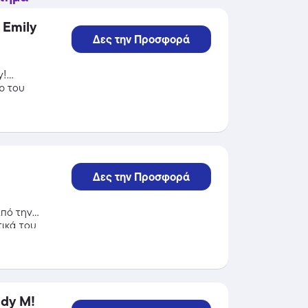
 Emily
Δες την Προσφορά
y!
ρ του
Δες την Προσφορά
πό την
ικά του
dy M!