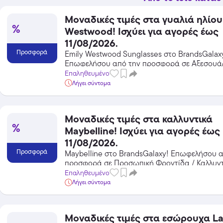
Μοναδικές τιμές στα γυαλιά ηλίου
%
Westwood! Ισχύει για αγορές έως
11/08/2026.
Προσφορά
Emily Westwood Sunglasses στο BrandsGalax
Temu
Επωφελήσου από την προσφορά σε Αξεσουά
Extra -40% Έκπτωση σε όλα τα
BrandsGalaxy και κέρδισε από τις εκπτώσεις!
Επαληθευμένο
προϊόντα, με τη χρήση του
Λήγει σύντομα
κωδικού
Featured
Μοναδικές τιμές στα καλλυντικά
%
Maybelline! Ισχύει για αγορές έως
11/08/2026.
Προσφορά
Maybelline στο BrandsGalaxy! Επωφελήσου α
προσφορά σε Προσωπική Φροντίδα / Καλλυντ
BrandsGalaxy και κέρδισε από τις εκπτώσεις!
Επαληθευμένο
Λήγει σύντομα
Μοναδικές τιμές στα εσώρουχα La