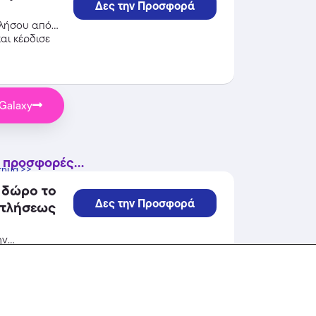
Δες την Προσφορά
ελήσου από
αι κέρδισε
Galaxy
 προσφορές...
τημα >>
 δώρο το
Δες την Προσφορά
ην
ικά του