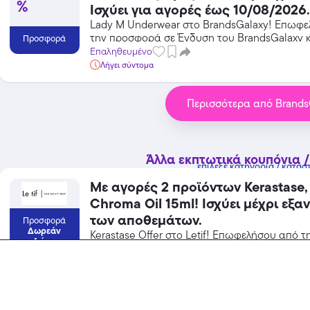
%
Ισχύει για αγορές έως 10/08/2026.
Lady M Underwear στο BrandsGalaxy! Επωφ
την προσφορά σε Ένδυση του BrandsGalaxy κ
Προσφορά
από τις εκπτώσεις!
Επαληθευμένο
Λήγει σύντομα
Περισσότερα από Brands
Άλλα εκπτωτικά κουπόνια /
επίλεξε κατηγορία / κατάσ
Με αγορές 2 προϊόντων Kerastase,
Chroma Oil 15ml! Ισχύει μέχρι εξαντλήσεως
των αποθεμάτων.
Προσφορά
Δωρεάν
Kerastase Offer στο Letif! Επωφελήσου από τ
Δώρο
προσφορά σε Προσωπική Φροντίδα / Καλλυντ
Letif και κέρδισε από τις εκπτώσεις!
Επαληθευμένο
Letif