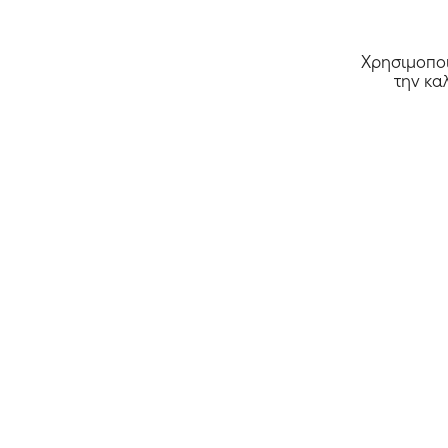
Χρησιμοποι
την κα
Όλα τα καταστήματα >>
Αρχική
Κουπόνια
Deals