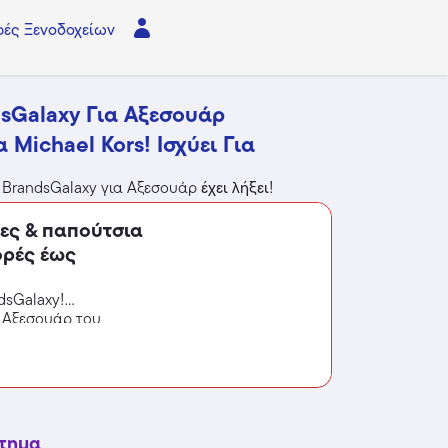
ές Ξενοδοχείων
sGalaxy Για Αξεσουάρ
 Michael Kors! Ισχύει Για
 BrandsGalaxy για Αξεσουάρ
έχει λήξει
!
τες & παπούτσια
γορές έως
dsGalaxy!
 Αξεσουάρ του
πτώσεις!
στημα