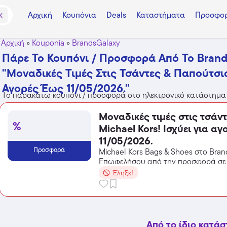
Αρχική
Κουπόνια
Deals
Καταστήματα
Προσφορ
K
Αρχική
»
Kouponia
»
BrandsGalaxy
Πάρε Το Κουπόνι / Προσφορά Από Το Brand
"Μοναδικές Τιμές Στις Τσάντες & Παπούτσια
Αγορές Έως 11/05/2026."
Το παρακάτω κουπόνι / προσφορά στο ηλεκτρονικό κατάστημα
Μοναδικές τιμές στις τσάν
%
Michael Kors! Ισχύει για α
11/05/2026.
Προσφορά
Michael Kors Bags & Shoes στο Bran
Επωφελήσου από την προσφορά σε
BrandsGalaxy και κέρδισε από τις εκ
Έληξε!
Από το ίδιο κατά